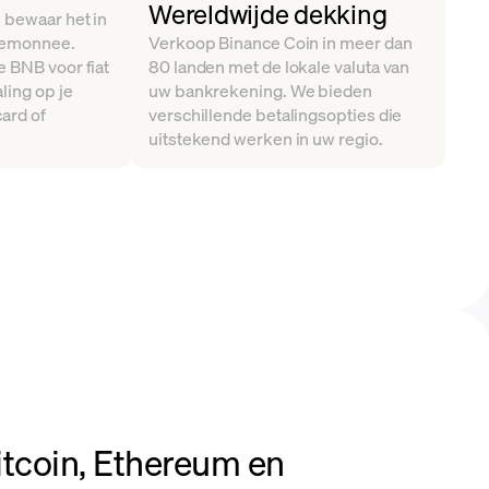
Wereldwijde dekking
 bewaar het in
rtemonnee.
Verkoop Binance Coin in meer dan
 BNB voor fiat
80 landen met de lokale valuta van
ling op je
uw bankrekening. We bieden
ard of
verschillende betalingsopties die
uitstekend werken in uw regio.
tcoin, Ethereum en