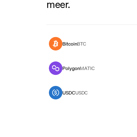
meer.
Bitcoin
BTC
Polygon
MATIC
USDC
USDC