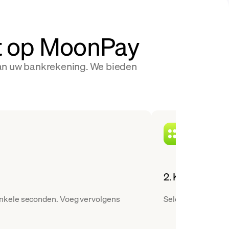
at op MoonPay
van uw bankrekening. We bieden
2. Kies een cr
enkele seconden. Voeg vervolgens
Selecteer Binance 