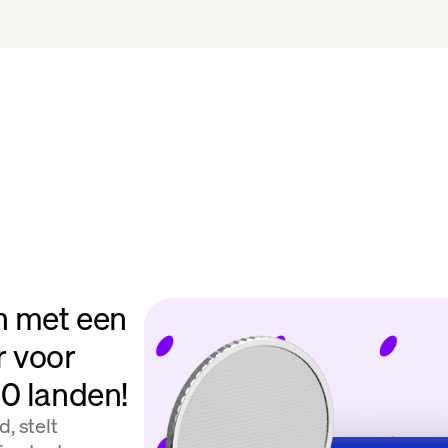
n met een
r voor
80 landen!
, stelt