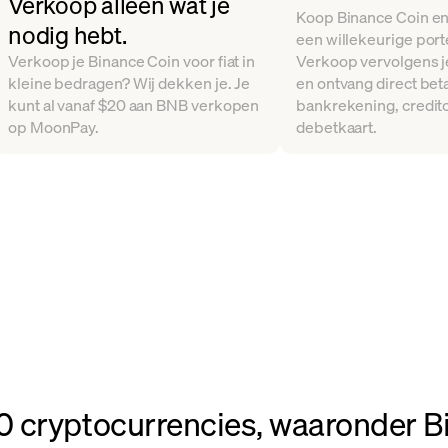
Verkoop alleen wat je
Koop Binance Coin en
nodig hebt.
een willekeurige po
Verkoop je Binance Coin voor fiat in
Verkoop vervolgens je
kleine bedragen? Wij dekken je. Je
en ontvang direct beta
kunt al vanaf $20 aan BNB verkopen
bankrekening, creditc
op MoonPay.
debetkaart.
 cryptocurrencies, waaronder Bi