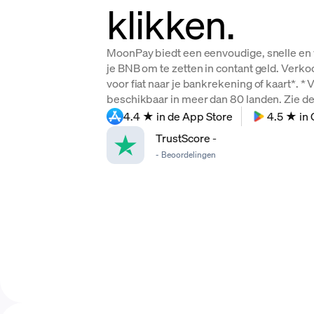
klikken.
MoonPay biedt een eenvoudige, snelle en 
je BNB om te zetten in contant geld. Verk
voor fiat naar je bankrekening of kaart*. *
beschikbaar in meer dan 80 landen. Zie de v
4.4 ★ in de App Store
4.5 ★ in 
TrustScore
-
-
Beoordelingen