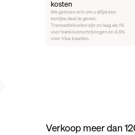
kosten
We geloven erin om u altijd een
eerlijke deal te geven.
Transactiekosten zijn zo laag als 1%
voor bankoverschrijvingen en 4,5%
voor Visa-kaarten.
Verkoop meer dan 120