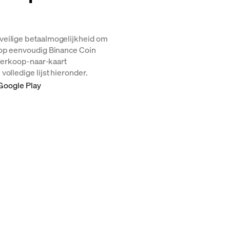
veilige betaalmogelijkheid om
oop eenvoudig Binance Coin
 Verkoop-naar-kaart
olledige lijst hieronder.
Google Play