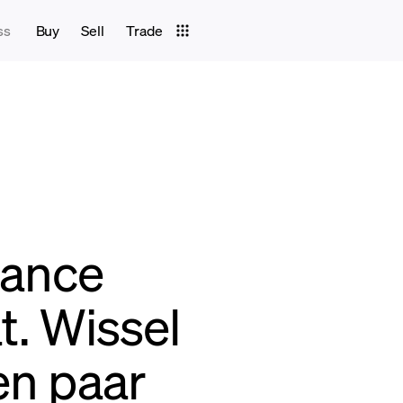
ss
Buy
Sell
Trade
nance
t. Wissel
en paar