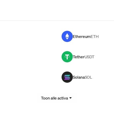
Ethereum
ETH
Tether
USDT
Solana
SOL
Toon alle activa