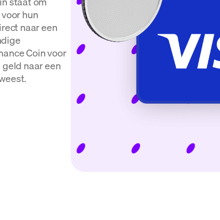
in staat om
 voor hun
irect naar een
ndige
nance Coin voor
n geld naar een
weest.