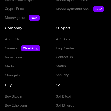
Crypto Price
MoonPay Institutional
New!
MoonAgents
New!
Company
Support
About Us
API Docs
Careers
Help Center
We're hiring
Contact Us
Newsroom
Status
Media
Security
Changelog
Buy
Sell
Buy Bitcoin
Sell Bitcoin
Buy Ethereum
Sell Ethereum