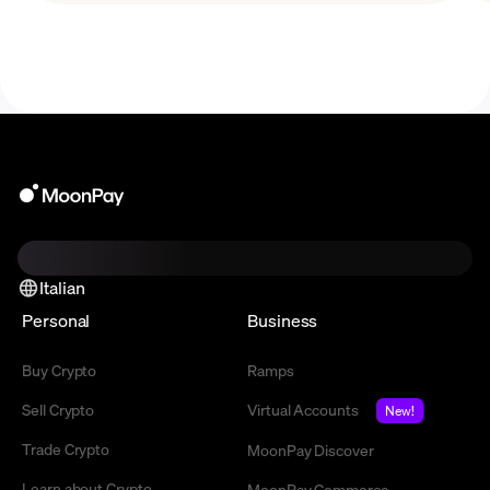
Italian
Personal
Business
Buy Crypto
Ramps
Sell Crypto
Virtual Accounts
New!
Trade Crypto
MoonPay Discover
Learn about Crypto
MoonPay Commerce