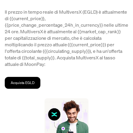
Il prezzo in tempo reale di MultiversX (EGLD) è attualmente
di {{current_price}},
{{price_change_percentage_24h_in_currency}} nelle ultime
24 ore. MultiversX è attualmente al {{market_cap_rank}}
per capitalizzazione di mercato, che è calcolata
moltiplicando il prezzo attuale ({{current_price}}) per
l'offerta circolante ({{circulating_supply}}), e ha un'offerta
totale di {{total_supply}}. Acquista MultiversX al tasso
attuale di MoonPay:
Acquista EGLD