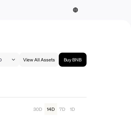
View All Assets
Buy BNB
30D
14D
7D
1D