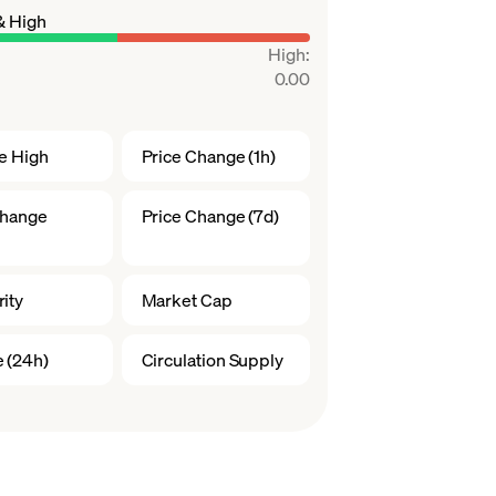
& High
High
:
0.00
me High
Price Change (1h)
Change
Price Change (7d)
ity
Market Cap
 (24h)
Circulation Supply