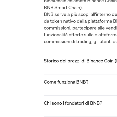
blockchain chiamata Binance Chain
BNB Smart Chain).
BNB
serve a più scopi all'interno d
da token nativo della piattaforma B
commissioni, partecipare alle vendit
funzionalità offerte sulla piattafor
commissioni di trading, gli utenti p
Storico dei prezzi di Binance Coin 
2017
Come funziona BNB?
BNB era
lanciato
nel luglio 2017 a 
valore. Alla fine dell'anno, il prez
di oltre il 5.000% dal suo prezzo di l
BNB opera come un token di utilità 
BNB ha avuto buone prestazioni nel 
Chi sono i fondatori di BNB?
fornendo vari benefici, sconti e funz
exchange di criptovalute più utiliz
sottostante,
BNB Chain
, facilita tr
nativo. Ciò significava che BNB ave
bruciature di token e sviluppo cont