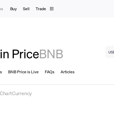
ss
Buy
Sell
Trade
in Price
BNB
ns
BNB Price is Live
FAQs
Articles
eChartCurrency