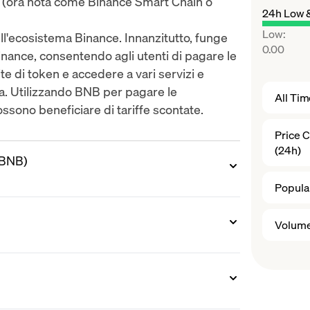
 (ora nota come Binance Smart Chain o
24h Low 
Low
:
ell'ecosistema Binance. Innanzitutto, funge
0.00
inance, consentendo agli utenti di pagare le
e di token e accedere a vari servizi e
ma. Utilizzando BNB per pagare le
All Ti
ossono beneficiare di tariffe scontate.
Price 
(24h)
(BNB)
Popular
$0,15 per moneta e rapidamente salì di
Volume
zo di BNB aveva raggiunto $7,70, un aumento
ancio.
all'interno dell'ecosistema Binance,
2017 per vari motivi. Binance, uno degli
ionalità ai suoi utenti. La sua blockchain
zati al mondo, utilizzava BNB come token
ansazioni sicure ed efficienti, mentre
va molto valore, poiché poteva essere
inuo contribuiscono alla sua proposta di