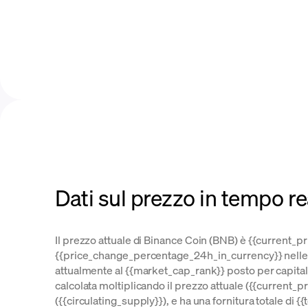
Dati sul prezzo in tempo r
Il prezzo attuale di Binance Coin (BNB) è {{current_pr
{{price_change_percentage_24h_in_currency}} nelle 
attualmente al {{market_cap_rank}} posto per capital
calcolata moltiplicando il prezzo attuale ({{current_pri
({{circulating_supply}}), e ha una fornitura totale di 