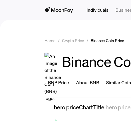
Individuals
Busine
Home
/
Crypto Price
/
Binance Coin Price
Binance Co
BNB Price
About BNB
Similar Coi
hero.priceChartTitle
hero.pric