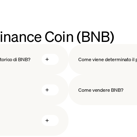
Binance Coin (BNB)
storico di BNB?
Come viene determinato il 
Come vendere BNB?
blockchain te
vendita 
golarmente BNB