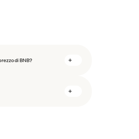
prezzo di BNB?
chnology
di BNB