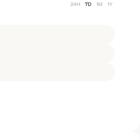
24H
7D
1M
1Y