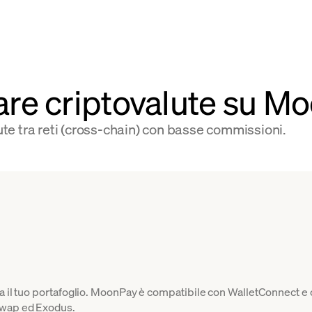
re criptovalute su M
e tra reti (cross-chain) con basse commissioni.
ga il tuo portafoglio. MoonPay è compatibile con WalletConnect e
swap ed Exodus.