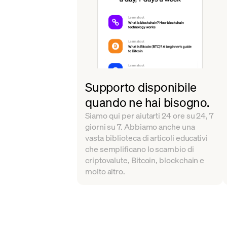
Supporto disponibile
quando ne hai bisogno.
Siamo qui per aiutarti 24 ore su 24, 7
giorni su 7. Abbiamo anche una
vasta biblioteca di articoli educativi
che semplificano lo scambio di
criptovalute, Bitcoin, blockchain e
molto altro.