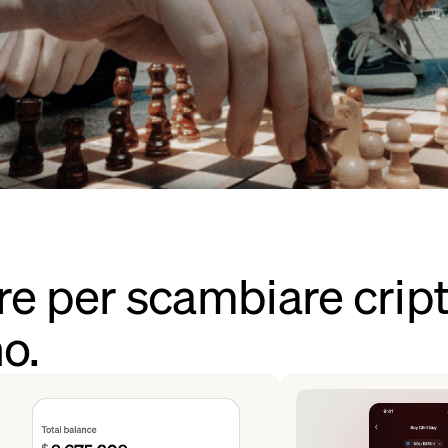
re per scambiare cript
o.