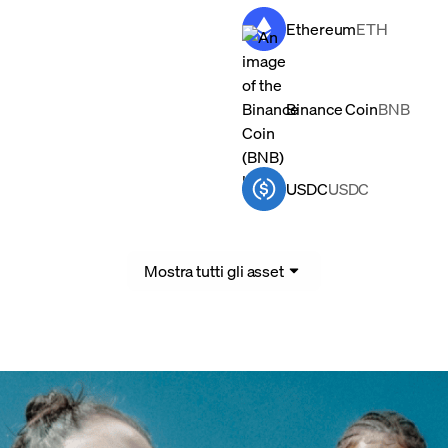
Ethereum
ETH
Binance Coin
BNB
USDC
USDC
Mostra tutti gli asset