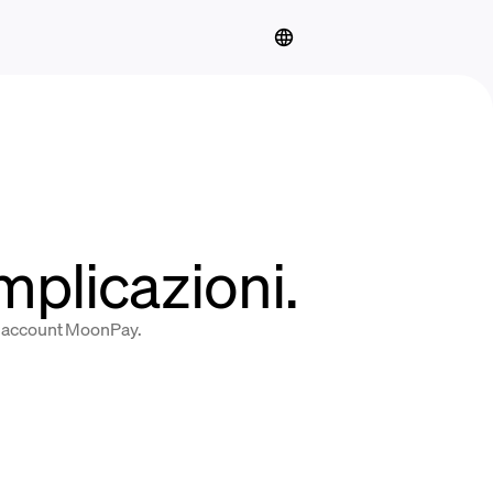
plicazioni.
uo account MoonPay.