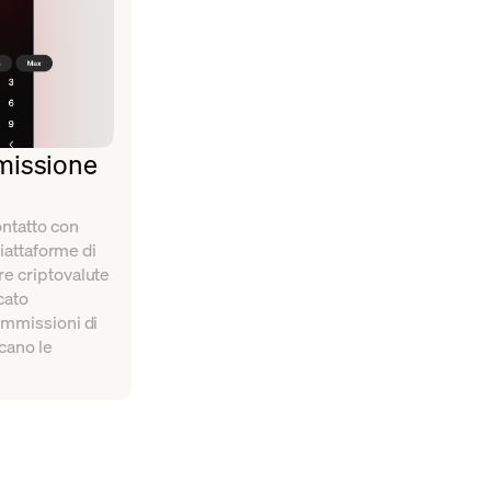
issione
ontatto con
piattaforme di
e criptovalute
cato
ommissioni di
cano le