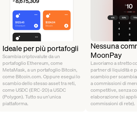
Nessuna comm
Ideale per più portafogli
MoonPay
Scambia criptovalute da un
portafoglio Ethereum, come
Lavoriamo a stretto c
MetaMask, a un portafoglio Bitcoin,
partner di liquidità e 
come Bitcoin.com. Oppure esegui lo
scambio per scambiar
scambio dello stesso asset tra reti,
a commissioni di mer
come USDC (ERC-20) a USDC
competitive, senza c
(Polygon). Tutto su un'unica
elaborazione (si appli
piattaforma.
commissioni di rete).