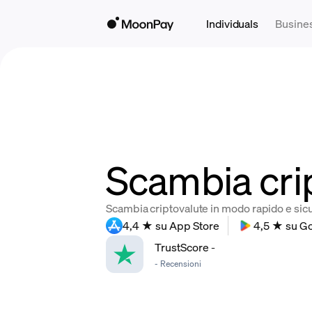
Individuals
Busine
Scambia cri
Scambia criptovalute in modo rapido e sicur
4,4 ★ su App Store
4,5 ★ su Go
TrustScore
-
-
Recensioni