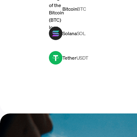
Bitcoin
BTC
Solana
SOL
Tether
USDT