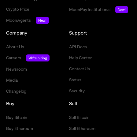
Crypto Price
MoonPay Institutional
New!
MoonAgents
New!
Company
Support
About Us
API Docs
Careers
Help Center
We're hiring
Contact Us
Newsroom
Status
Media
Security
Changelog
Buy
Sell
Buy Bitcoin
Sell Bitcoin
Buy Ethereum
Sell Ethereum