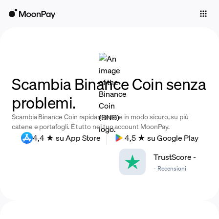
Individuals
Business
Buy
Scambia Binance Coin senza
Sell
problemi.
Trade
Scambia Binance Coin rapidamente e in modo sicuro, su più
Company
catene e portafogli. È tutto nel tuo account MoonPay.
4,4 ★ su App Store
4,5 ★ su Google Play
Crypto Prices
TrustScore
-
Learn
-
Recensioni
Support
Language