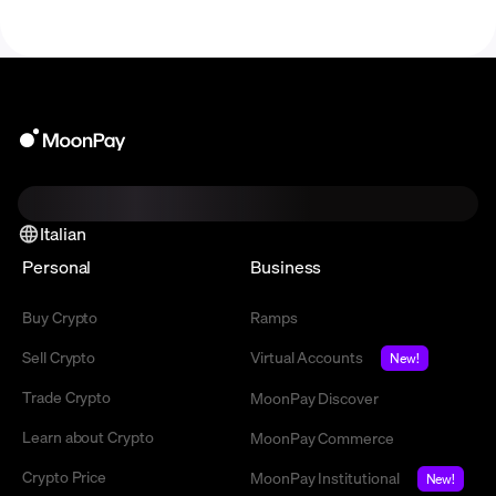
Italian
Personal
Business
Buy Crypto
Ramps
Sell Crypto
Virtual Accounts
New!
Trade Crypto
MoonPay Discover
Learn about Crypto
MoonPay Commerce
Crypto Price
MoonPay Institutional
New!