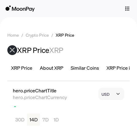
Individuals
Business
Home
/
Crypto Price
/
XRP Price
Buy
XRP Price
XRP
Sell
Trade
XRP Price
About XRP
Similar Coins
XRP Price is L
Company
Crypto Prices
hero.priceChartTitle
hero.priceChartCurrency
Learn
Support
30D
14D
7D
1D
Language