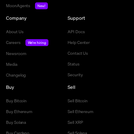
MoonAgents
New!
Company
Support
About Us
API Docs
Careers
Help Center
We're hiring
Contact Us
Newsroom
Status
Media
Security
Changelog
Buy
Sell
Buy Bitcoin
Sell Bitcoin
Buy Ethereum
Sell Ethereum
Buy Solana
Sell XRP
Buy Cardano
Sell Solana