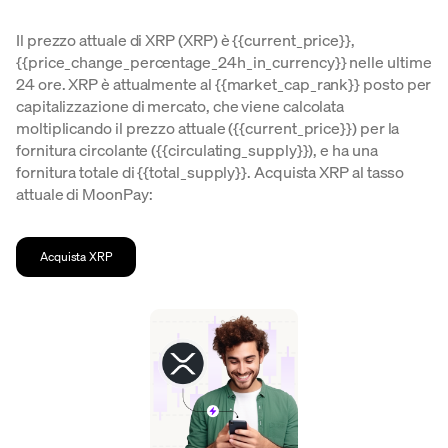
Il prezzo attuale di XRP (XRP) è {{current_price}},
{{price_change_percentage_24h_in_currency}} nelle ultime
24 ore. XRP è attualmente al {{market_cap_rank}} posto per
capitalizzazione di mercato, che viene calcolata
moltiplicando il prezzo attuale ({{current_price}}) per la
fornitura circolante ({{circulating_supply}}), e ha una
fornitura totale di {{total_supply}}. Acquista XRP al tasso
attuale di MoonPay:
Acquista XRP