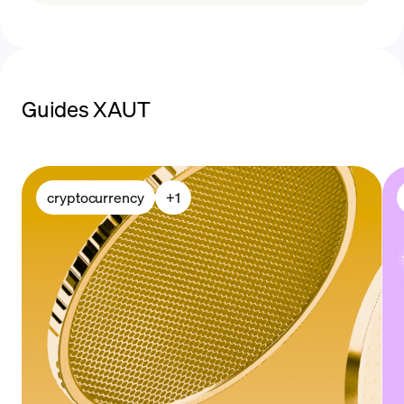
acheter XAUt
Guides XAUT
cryptocurrency
+
1