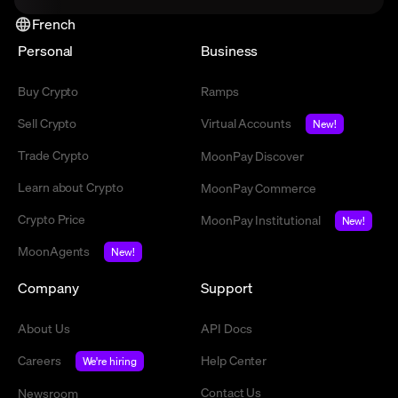
French
Personal
Business
Buy Crypto
Ramps
Sell Crypto
Virtual Accounts
New!
Trade Crypto
MoonPay Discover
Learn about Crypto
MoonPay Commerce
Crypto Price
MoonPay Institutional
New!
MoonAgents
New!
Company
Support
About Us
API Docs
Careers
Help Center
We're hiring
Contact Us
Newsroom