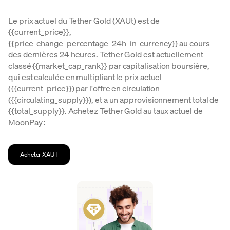
Le prix actuel du Tether Gold (XAUt) est de
{{current_price}},
{{price_change_percentage_24h_in_currency}} au cours
des dernières 24 heures. Tether Gold est actuellement
classé {{market_cap_rank}} par capitalisation boursière,
qui est calculée en multipliant le prix actuel
({{current_price}}) par l'offre en circulation
({{circulating_supply}}), et a un approvisionnement total de
{{total_supply}}. Achetez Tether Gold au taux actuel de
MoonPay :
Acheter XAUT