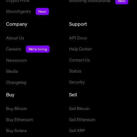
Crypto Price
MoonPay Institutional
New!
MoonAgents
New!
Company
Support
About Us
API Docs
Careers
Help Center
We're hiring
Contact Us
Newsroom
Status
Media
Security
Changelog
Buy
Sell
Buy Bitcoin
Sell Bitcoin
Buy Ethereum
Sell Ethereum
Buy Solana
Sell XRP