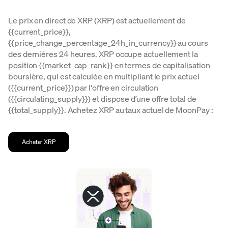
Le prix en direct de XRP (XRP) est actuellement de
{{current_price}},
{{price_change_percentage_24h_in_currency}} au cours
des dernières 24 heures. XRP occupe actuellement la
position {{market_cap_rank}} en termes de capitalisation
boursière, qui est calculée en multipliant le prix actuel
({{current_price}}) par l'offre en circulation
({{circulating_supply}}) et dispose d’une offre total de
{{total_supply}}. Achetez XRP au taux actuel de MoonPay :
Acheter XRP