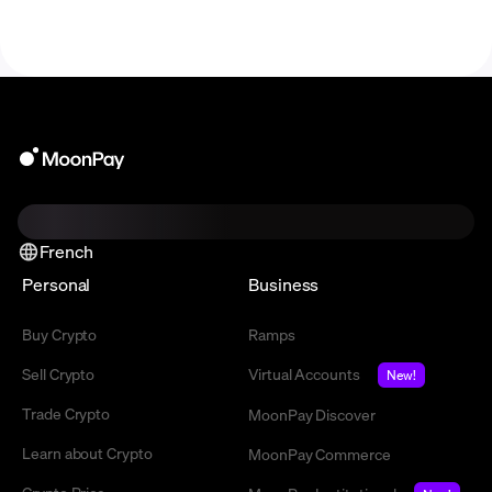
crypto en évolution.
French
Personal
Business
Buy Crypto
Ramps
Sell Crypto
Virtual Accounts
New!
Trade Crypto
MoonPay Discover
Learn about Crypto
MoonPay Commerce