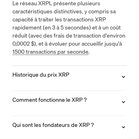
Le réseau XRPL présente plusieurs
caractéristiques distinctives, y compris sa
capacité à traiter les transactions XRP
rapidement (en 3 à 5 secondes) et à un coût
réduit (avec des frais de transaction d'environ
0,0002 $), et à évoluer pour accueillir jusqu'à
1500 transactions par seconde
.
Historique du prix XRP
Voici une analyse détaillée de l'historique des
Comment fonctionne le XRP ?
prix de Ripple (XRP) année par année.
2013-2017
Contrairement à la plupart des
XRP utilise le
Protocole Ripple Algorithme de
cryptomonnaies, Ripple Labs n'a pas fait
Qui sont les fondateurs de XRP ?
Consensus (RPCA
), une approche unique
d'ICO. Il a une offre totale de 100 milliards de
pour atteindre un consensus parmi son