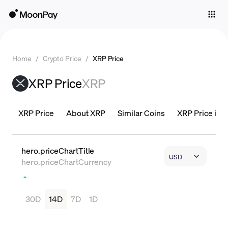
Individuals
Business
Home
/
Crypto Price
/
XRP Price
Buy
XRP Price
XRP
Sell
Trade
XRP Price
About XRP
Similar Coins
XRP Price is L
Company
Crypto Prices
hero.priceChartTitle
hero.priceChartCurrency
Learn
Support
30D
14D
7D
1D
Language