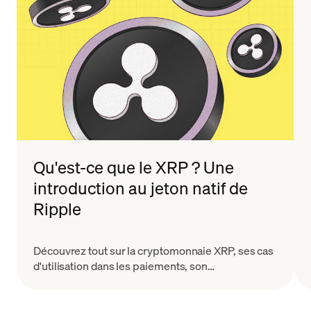
jeton, augmentant progressivement tout au
long de l'année avant de monter en flèche à
un sommet annuel de $83.335 en juillet après
une
victoire juridique
contre la SEC.
Qu'est-ce que le XRP ? Une
introduction au jeton natif de
Ripple
Découvrez tout sur la cryptomonnaie XRP, ses cas
d'utilisation dans les paiements, son
fonctionnement, ses avantages et les défis
auxquels elle est confrontée dans le paysage