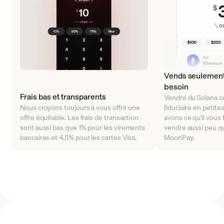
Vends seulement 
besoin
Frais bas et transparents
Vendre du Solana c
Nous croyons toujours à vous offrir une
fiduciaire en petite
offre équitable. Les frais de transaction
avons ce qu'il vous
sont aussi bas que 1% pour les virements
vendre aussi peu q
bancaires et 4,5% pour les cartes Visa.
MoonPay.