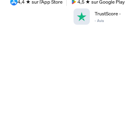
4,4 ★ sur l’App Store
4,5 ★ sur Google Play
TrustScore
-
-
Avis