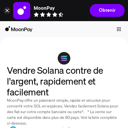
MoonPay
Obtenir
Individuals
Business
Buy
Sell
Trade
Vendre Solana contre de
Company
l'argent, rapidement et
Crypto Prices
facilement
Learn
MoonPay offre un paiement simple, rapide et sécurisé pour
Support
convertir votre SOL en espèces. Vendez facilement Solana pour
des fiat sur votre compte bancaire ou carte*. * La vente sur
carte est disponible dans plus de 80 pays. Voir la liste complète
Language
ci-dessous.