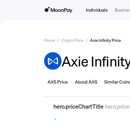
Individuals
Busine
Home
/
Crypto Price
/
Axie Infinity Price
Axie Infinit
AXS Price
About AXS
Similar Coin
hero.priceChartTitle
hero.pric