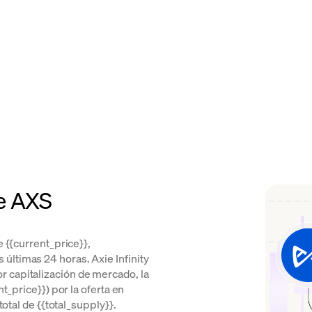
de AXS
e {{current_price}},
últimas 24 horas. Axie Infinity
 capitalización de mercado, la
nt_price}}) por la oferta en
total de {{total_supply}}.