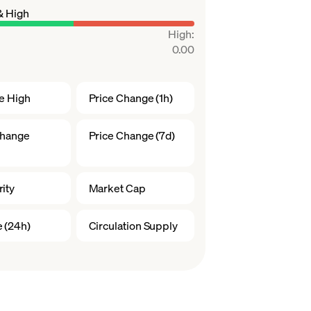
& High
High
:
0.00
me High
Price Change (1h)
Change
Price Change (7d)
ity
Market Cap
 (24h)
Circulation Supply