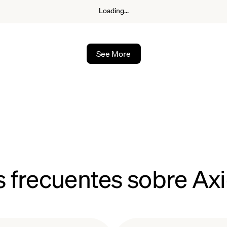
Loading...
sacción.
s de completar el proceso de staking, sus
el período de staking elegido. Durante este
aking
basadas en la duración y la cantidad
See More
recompensas se pueden reclamar una vez
 frecuentes sobre Ax