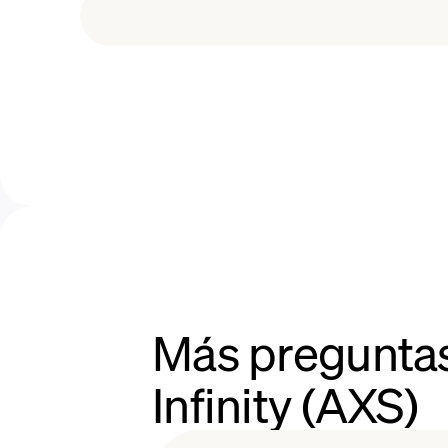
staking deseada y confirme la tran
Stake y gane recompensas:
Despué
tokens AXS se bloquearán durante 
tiempo, ganará
recompensas de st
de AXS que haya apostado. Estas 
que finalice el período de staking.
Más preguntas
Infinity (AXS)