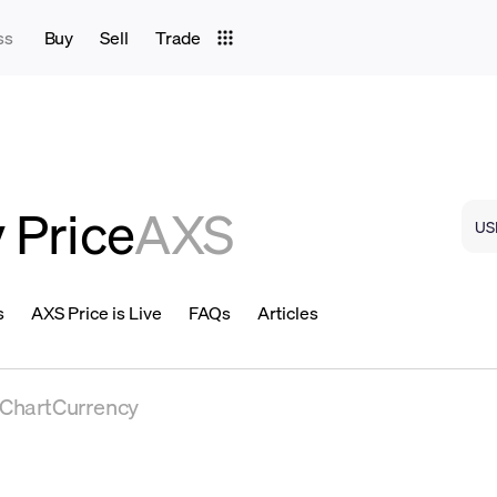
ss
Buy
Sell
Trade
y Price
AXS
s
AXS Price is Live
FAQs
Articles
eChartCurrency