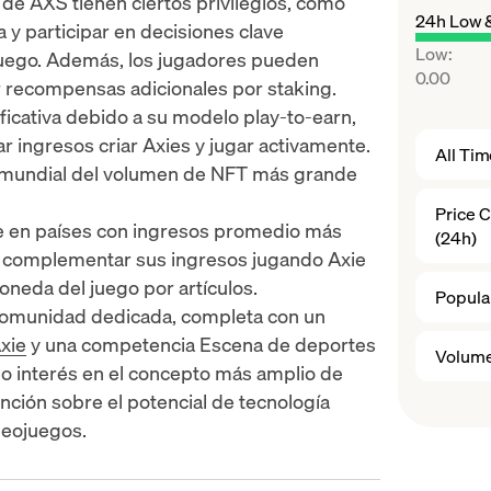
 de AXS tienen ciertos privilegios, como
24h Low 
y participar en decisiones clave
Low
:
 juego. Además, los jugadores pueden
0.00
 recompensas adicionales por staking.
ificativa debido a su modelo play-to-earn,
r ingresos criar Axies y jugar activamente.
All Ti
 mundial del volumen de NFT más grande
Price 
e en países con ingresos promedio más
(24h)
 o complementar sus ingresos jugando Axie
oneda del juego por artículos.
Popular
 comunidad dedicada, completa con un
xie
y una competencia
Escena de deportes
Volume
o interés en el concepto más amplio de
ención sobre el potencial de
tecnología
ideojuegos.