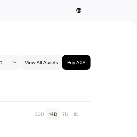
View All Assets
Buy AXS
30D
14D
7D
1D