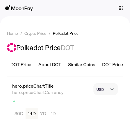
Individuals
Business
Home
/
Crypto Price
/
Polkadot Price
Buy
Polkadot Price
DOT
Sell
Trade
DOT Price
About DOT
Similar Coins
DOT Price is 
Company
Crypto Prices
hero.priceChartTitle
hero.priceChartCurrency
Learn
Support
30D
14D
7D
1D
Language