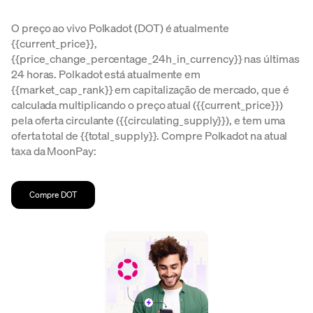
O preço ao vivo Polkadot (DOT) é atualmente
{{current_price}},
{{price_change_percentage_24h_in_currency}} nas últimas
24 horas. Polkadot está atualmente em
{{market_cap_rank}} em capitalização de mercado, que é
calculada multiplicando o preço atual ({{current_price}})
pela oferta circulante ({{circulating_supply}}), e tem uma
oferta total de {{total_supply}}. Compre Polkadot na atual
taxa da MoonPay:
Compre DOT