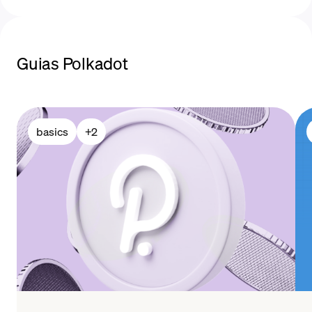
Guias Polkadot
métodos de
pagamento
basics
+
2