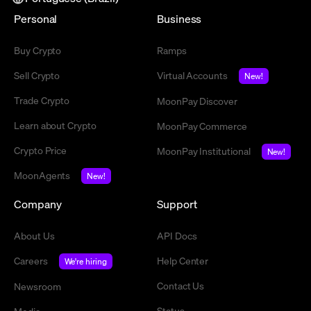
Personal
Business
Buy Crypto
Ramps
Sell Crypto
Virtual Accounts
New!
Trade Crypto
MoonPay Discover
Learn about Crypto
MoonPay Commerce
Crypto Price
MoonPay Institutional
New!
MoonAgents
New!
Company
Support
About Us
API Docs
Careers
Help Center
We're hiring
Contact Us
Newsroom
Status