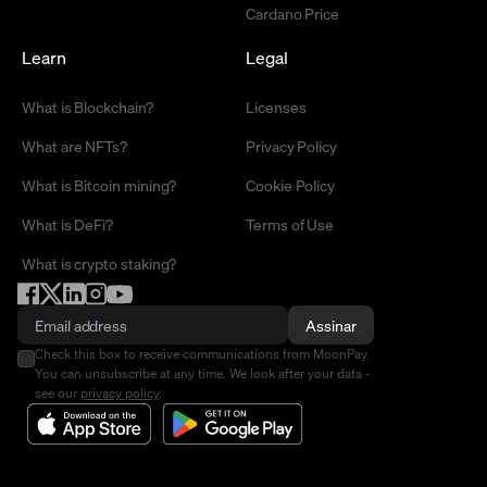
Cardano Price
Learn
Legal
What is Blockchain?
Licenses
What are NFTs?
Privacy Policy
What is Bitcoin mining?
Cookie Policy
What is DeFi?
Terms of Use
What is crypto staking?
Assinar
Check this box to receive communications from MoonPay.
You can unsubscribe at any time. We look after your data -
see our
privacy policy
.