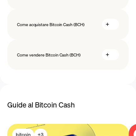
Come acquistare Bitcoin Cash (BCH)
acquistare Bitcoin Cash
Come vendere Bitcoin Cash (BCH)
metodi di
vendere
pagamento
Bitcoin Cash
Guide al Bitcoin Cash
bitcoin
+
3