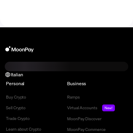
token adoption.
Italian
Personal
Business
Buy Crypto
Ramps
Sell Crypto
Virtual Accounts
New!
Trade Crypto
MoonPay Discover
Learn about Crypto
MoonPay Commerce