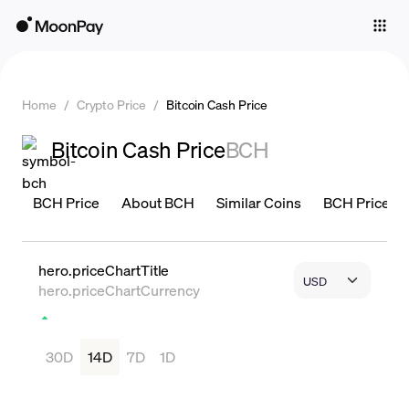
Individuals
Business
Home
/
Crypto Price
/
Bitcoin Cash Price
Buy
Bitcoin Cash Price
BCH
Sell
Trade
BCH Price
About BCH
Similar Coins
BCH Price is 
Company
Crypto Prices
hero.priceChartTitle
hero.priceChartCurrency
Learn
Support
30D
14D
7D
1D
Language