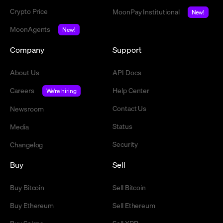
Crypto Price
MoonPay Institutional
New!
MoonAgents
New!
Company
Support
About Us
API Docs
Careers
Help Center
We're hiring
Contact Us
Newsroom
Status
Media
Security
Changelog
Buy
Sell
Buy Bitcoin
Sell Bitcoin
Buy Ethereum
Sell Ethereum