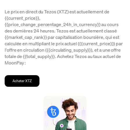
Le prix en direct du Tezos (XTZ) est actuellement de
{{current_price}},
{{price_change_percentage_24h_in_currency}} au cours
des dernières 24 heures. Tezos est actuellement classé
{{market_cap_rank}} par capitalisation boursière, qui est
calculée en multipliant le prix actuel ({{current_price}}) par
l'offre en circulation ({{circulating_supply}}), et a une offre
totale de {{total_supply}}. Achetez Tezos au taux actuel de
MoonPay :
Acheter XTZ