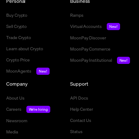
Personal
Business
Buy Crypto
Ramps
Sell Crypto
Virtual Accounts
New!
Trade Crypto
MoonPay Discover
Learn about Crypto
MoonPay Commerce
Crypto Price
MoonPay Institutional
New!
MoonAgents
New!
Company
Support
About Us
API Docs
Careers
Help Center
We're hiring
Contact Us
Newsroom
Status
Media