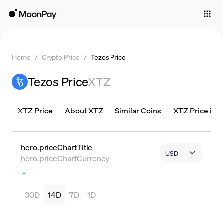
Individuals
Business
Home
/
Crypto Price
/
Tezos Price
Buy
Tezos Price
XTZ
Sell
Trade
XTZ Price
About XTZ
Similar Coins
XTZ Price is L
Company
Crypto Prices
hero.priceChartTitle
hero.priceChartCurrency
Learn
Support
30D
14D
7D
1D
Language