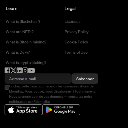
Learn
Legal
What is Blockchain?
Licenses
What are NFTs?
Privacy Policy
What is Bitcoin mining?
Cookie Policy
What is DeFi?
Terms of Use
What is crypto staking?
S'abonner
Cochez cette case pour recevoir les communications de
MoonPay. Vous pouvez vous désabonner à tout moment.
Nous prenons soin de vos données — consultez notre
politique de confidentialité
.