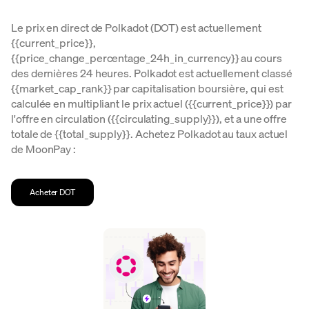
Le prix en direct de Polkadot (DOT) est actuellement
{{current_price}},
{{price_change_percentage_24h_in_currency}} au cours
des dernières 24 heures. Polkadot est actuellement classé
{{market_cap_rank}} par capitalisation boursière, qui est
calculée en multipliant le prix actuel ({{current_price}}) par
l'offre en circulation ({{circulating_supply}}), et a une offre
totale de {{total_supply}}. Achetez Polkadot au taux actuel
de MoonPay :
Acheter DOT