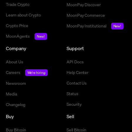
Trade Crypto
MoonPay Discover
Learn about Crypto
MoonPay Commerce
Crypto Price
MoonPay Institutional
New!
MoonAgents
New!
Company
Support
About Us
API Docs
Careers
Help Center
We're hiring
Contact Us
Newsroom
Status
Media
Security
Changelog
Buy
Sell
Buy Bitcoin
Sell Bitcoin