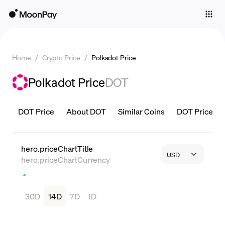
Individuals
Business
Home
/
Crypto Price
/
Polkadot Price
Buy
Polkadot Price
DOT
Sell
Trade
DOT Price
About DOT
Similar Coins
DOT Price is 
Company
Crypto Prices
hero.priceChartTitle
hero.priceChartCurrency
Learn
Support
30D
14D
7D
1D
Language