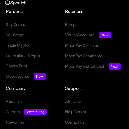
Spanish
Personal
Business
Buy Crypto
Ramps
Sell Crypto
Virtual Accounts
New!
Trade Crypto
MoonPay Discover
Learn about Crypto
MoonPay Commerce
Crypto Price
MoonPay Institutional
New!
MoonAgents
New!
Company
Support
About Us
API Docs
Careers
Help Center
We're hiring
Contact Us
Newsroom