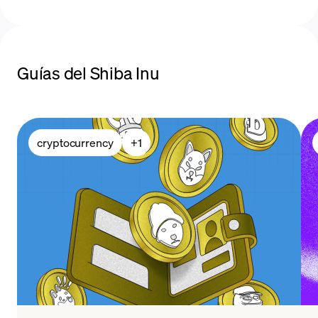
Guías del Shiba Inu
métodos de pago
cryptocurrency
+
1