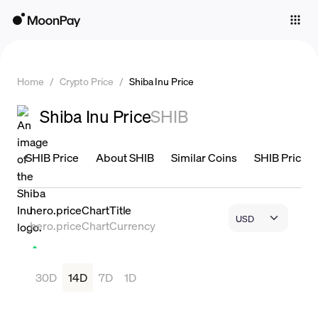
Individuals
Business
Home
/
Crypto Price
/
Shiba Inu Price
Buy
Shiba Inu Price
SHIB
Sell
Trade
SHIB Price
About SHIB
Similar Coins
SHIB Price is
Company
Crypto Prices
hero.priceChartTitle
hero.priceChartCurrency
Learn
Support
30D
14D
7D
1D
Language