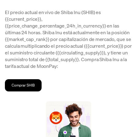
El precio actual en vivo de Shiba Inu (SHIB) es
{{current_price}},
{{price_change_percentage_24h_in_currency}} en las
últimas 24 horas. Shiba Inu está actualmente en la posición
{{market_cap_rank}} por capitalización de mercado, que se
calcula multiplicando el precio actual ({{current_price}}) por
el suministro circulante ({{circulating_supply}}), y tiene un
suministro total de {{total_supply}}. Compra Shiba Inu a la
tarifa actual de MoonPay:
Comprar SHIB