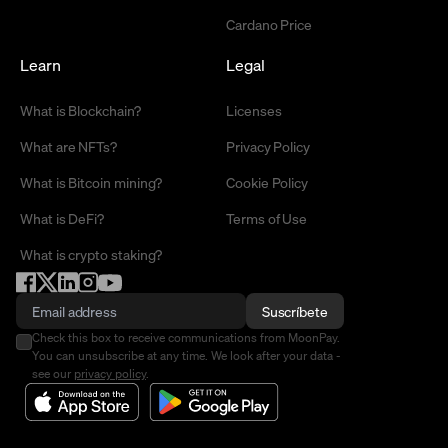
Cardano Price
Learn
Legal
What is Blockchain?
Licenses
What are NFTs?
Privacy Policy
What is Bitcoin mining?
Cookie Policy
What is DeFi?
Terms of Use
What is crypto staking?
Suscríbete
Check this box to receive communications from MoonPay.
You can unsubscribe at any time. We look after your data -
see our
privacy policy
.