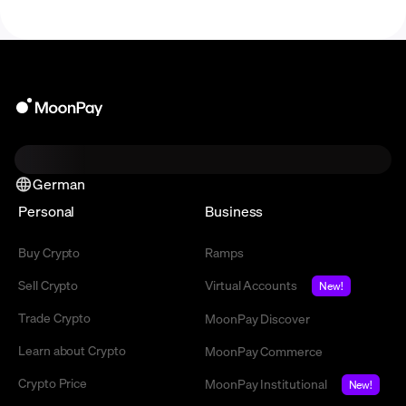
German
Personal
Business
Buy Crypto
Ramps
Sell Crypto
Virtual Accounts
New!
Trade Crypto
MoonPay Discover
Learn about Crypto
MoonPay Commerce
Crypto Price
MoonPay Institutional
New!