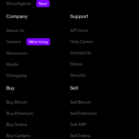
MoonAgents
New!
Company
Support
About Us
API Docs
Careers
Help Center
We're hiring
Contact Us
Newsroom
Status
Media
Security
Changelog
Buy
Sell
Buy Bitcoin
Sell Bitcoin
Buy Ethereum
Sell Ethereum
Buy Solana
Sell XRP
Buy Cardano
Sell Solana