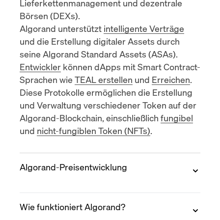
Lieferkettenmanagement und
dezentrale
Börsen (DEXs)
.
Algorand unterstützt
intelligente Verträge
und die Erstellung digitaler Assets durch
seine Algorand Standard Assets (ASAs).
Entwickler
können dApps mit Smart Contract-
Sprachen wie
TEAL erstellen
und
Erreichen
.
Diese Protokolle ermöglichen die Erstellung
und Verwaltung verschiedener Token auf der
Algorand-Blockchain, einschließlich
fungibel
und
nicht-fungiblen Token (NFTs)
.
Algorand-Preisentwicklung
2019
Wie funktioniert Algorand?
Algorand wurde im Juni 2019 zu einem Preis