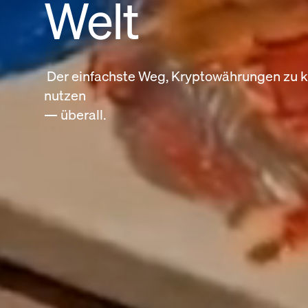
Welt
Der einfachste Weg, Kryptowährungen zu k
nutzen
— überall.