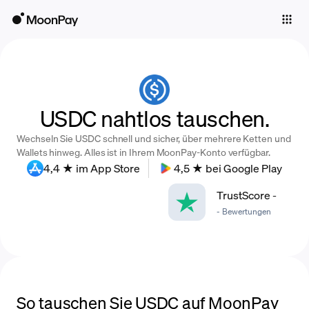
Individuals
Business
Buy
USDC nahtlos tauschen.
Sell
Wechseln Sie USDC schnell und sicher, über mehrere Ketten und
Trade
Wallets hinweg. Alles ist in Ihrem MoonPay-Konto verfügbar.
4,4 ★ im App Store
4,5 ★ bei Google Play
Company
TrustScore
-
Crypto Prices
-
Bewertungen
Learn
Support
Language
So tauschen Sie USDC auf MoonPay