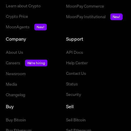
Learn about Crypto
MoonPay Commerce
Crypto Price
MoonPay Institutional
New!
MoonAgents
New!
Company
Support
About Us
API Docs
Careers
Help Center
We're hiring
Contact Us
Newsroom
Status
Media
Security
Changelog
Buy
Sell
Buy Bitcoin
Sell Bitcoin
Buy Ethereum
Sell Ethereum