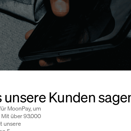
s unsere Kunden sage
 für MoonPay, um
Mit über 93.000
gt unsere