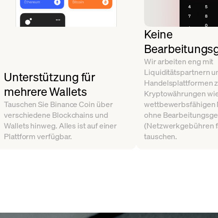
Keine
Bearbeitungs
Wir arbeiten eng mit
Liquiditätspartnern u
Unterstützung für
Handelsplattformen
mehrere Wallets
Kryptowährungen wi
Tauschen Sie Binance Coin über
wettbewerbsfähigen 
verschiedene Blockchains und
ohne Bearbeitungsg
Wallets hinweg. Alles ist auf einer
(Netzwerkgebühren fa
Plattform verfügbar.
tauschen.