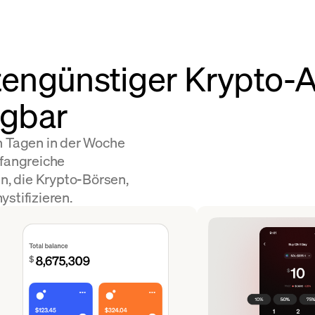
stengünstiger Krypto-
ügbar
n Tagen in der Woche
mfangreiche
ln, die Krypto-Börsen,
stifizieren.