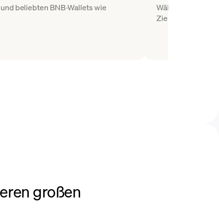
t und beliebten BNB-Wallets wie
Wählen Sie BNB al
Ziel-Wallets ein.
eren großen