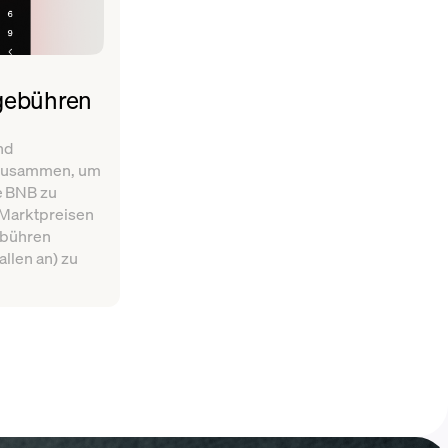
gebühren
nd
 zusammen, um
e BNB zu
Marktpreisen
ebühren
llen an) zu