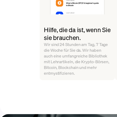
Hilfe, die da ist, wenn Sie
sie brauchen.
Wir sind 24 Stunden am Tag, 7 Tage
die Woche für Sie da. Wir haben
auch eine umfangreiche Bibliothek
mit Lehrartikeln, die Krypto-Börsen,
Bitcoin, Blockchain und mehr
entmystifizieren.