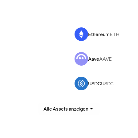
Ethereum
ETH
Aave
AAVE
USDC
USDC
Alle Assets anzeigen