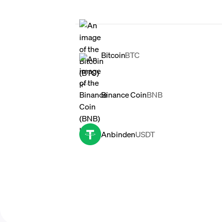
Bitcoin
BTC
Binance Coin
BNB
Anbinden
USDT