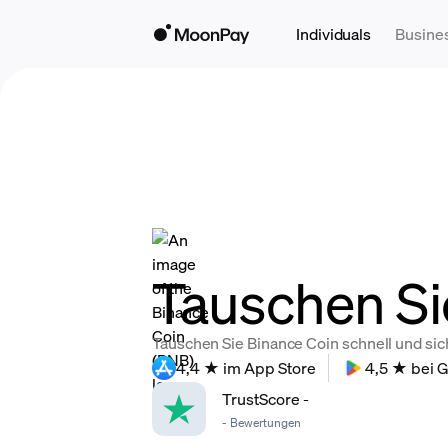
Individuals
Busine
Tauschen Si
Tauschen Sie Binance Coin schnell und sic
4,4 ★ im App Store
4,5 ★ bei G
TrustScore
-
-
Bewertungen