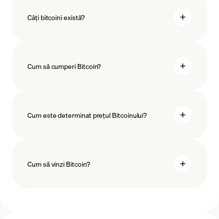
Câți bitcoini există?
Cum să cumperi Bitcoin?
preconizat să se întâmple
cumperi Bitcoin
Cum este determinat prețul Bitcoinului?
metode de plată
Cum să vinzi Bitcoin?
tehnologiei
blockchain
vinzi Bitcoin