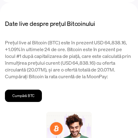
Date live despre prețul Bitcoinului
Prețul live al Bitcoin (BTC) este în prezent USD 64,838.16,
+1.09% în ultimele 24 de ore. Bitcoin este în prezent pe
locul #1 după capitalizarea de piață, care este calculată prin
înmulțirea prețului curent (USD 64,838.16) cu oferta
circulantă (20.07M), și are o ofertă totală de 20.07M.
Cumpărați Bitcoin la rata curentă de la MoonPay:
Cumpără BTC