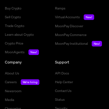
Buy Crypto
Ramps
Sell Crypto
Virtual Accounts
New!
Trade Crypto
MoonPay Discover
Learn about Crypto
MoonPay Commerce
Crypto Price
MoonPay Institutional
New!
MoonAgents
New!
Company
Support
About Us
API Docs
Careers
Help Center
We're hiring
Contact Us
Newsroom
Status
Media
Security
Changelog