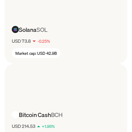
Solana
SOL
USD 73.8
-
0.25
%
Market cap:
USD 42.9B
Bitcoin Cash
BCH
USD 214.53
+
1.98
%