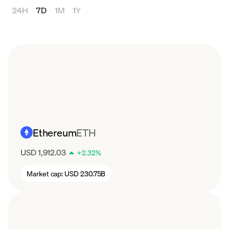
24H
7D
1M
1Y
din aprilie 2024, aceste evoluții au propulsat
Bitcoin la noi maxime istorice, depășind
temporar 70.000 USD în martie și mai.
Bitcoin a depășit în cele din urmă pragul de
100.000 USD până la sfârșitul anului și a atins
un nou maxim istoric de 111.970 USD în mai
2025.
Ethereum
ETH
USD 1,912.03
+
2.32
%
Market cap:
USD 230.75B