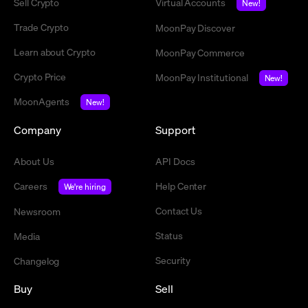
Sell Crypto
Virtual Accounts
New!
Trade Crypto
MoonPay Discover
Learn about Crypto
MoonPay Commerce
Crypto Price
MoonPay Institutional
New!
MoonAgents
New!
Company
Support
About Us
API Docs
Careers
Help Center
We're hiring
Contact Us
Newsroom
Status
Media
Security
Changelog
Buy
Sell