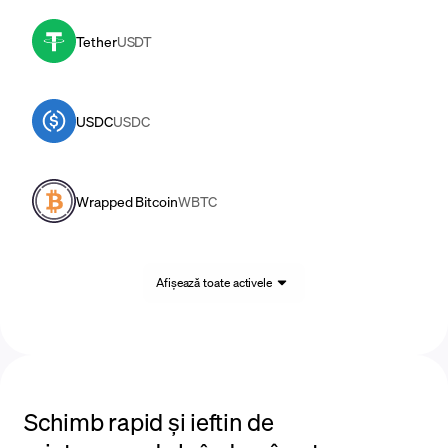
Tether
USDT
USDC
USDC
Wrapped Bitcoin
WBTC
Afișează toate activele
Schimb rapid și ieftin de