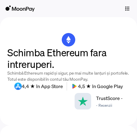
Individuals
Business
Buy
Schimba Ethereum fara
Sell
intreruperi.
Trade
Schimbă Ethereum rapid și sigur, pe mai multe lanțuri și portofele.
Company
Totul este disponibil în contul tău MoonPay.
4,4 ★ în App Store
4,5 ★ în Google Play
Crypto Prices
TrustScore
-
Learn
-
Recenzii
Support
Language