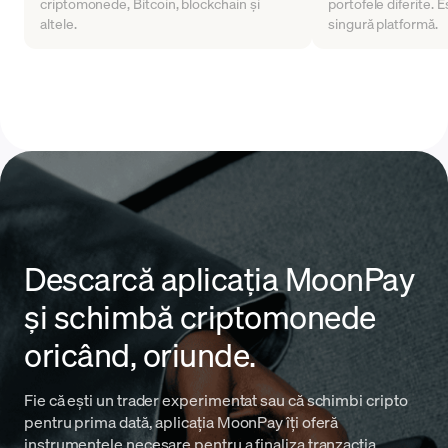
criptomonede, Bitcoin, blockchain și
portofele diferite. E
altele.
singură platformă.
Descarcă aplicația MoonPay
și schimbă criptomonede
oricând, oriunde.
Fie că ești un trader experimentat sau că schimbi cripto
pentru prima dată, aplicația MoonPay îți oferă
instrumentele necesare pentru a finaliza tranzacția.