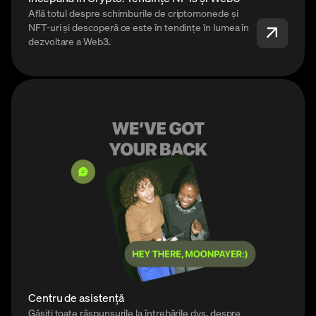
Află totul despre schimburile de criptomonede și
NFT-uri și descoperă ce este în tendințe în lumea în
dezvoltare a Web3.
Centru de asistență
Găsiți toate răspunsurile la întrebările dvs. despre