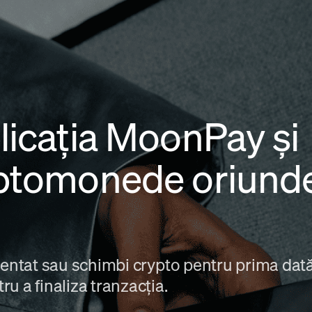
licația MoonPay și
ptomonede oriunde
mentat sau schimbi crypto pentru prima dată
u a finaliza tranzacția.