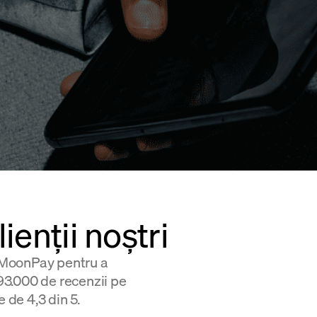
ienții noștri
g MoonPay pentru a
3.000 de recenzii pe
 de 4,3 din 5.