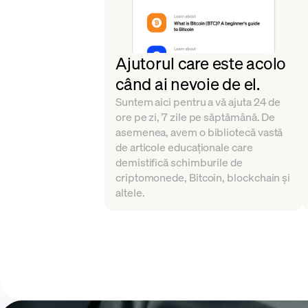
Ajutorul care este acolo
când ai nevoie de el.
Suntem aici pentru a vă ajuta 24 de
ore pe zi, 7 zile pe săptămână. De
asemenea, avem o bibliotecă vastă
de articole educaționale care
demistifică schimburile de
criptomonede, Bitcoin, blockchain și
altele.