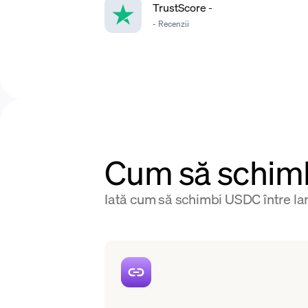
TrustScore
-
-
Recenzii
Cum să schim
Iată cum să schimbi USDC între lan