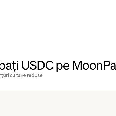
bați USDC pe MoonP
țuri cu taxe reduse.