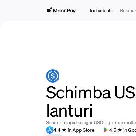
Individuals
Busine
Schimba USDC
lanturi
Schimbă rapid și sigur USDC, pe mai multe l
4,4 ★ în App Store
4,5 ★ în Go