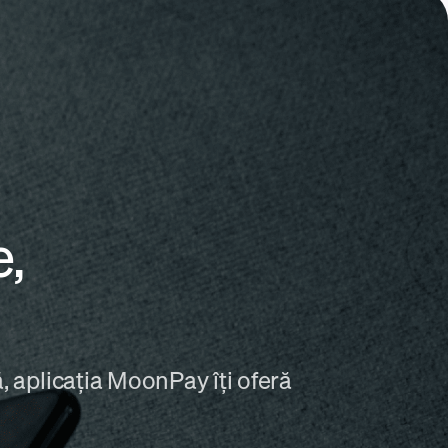
,
, aplicația MoonPay îți oferă