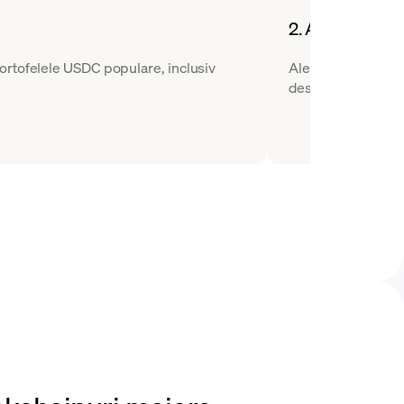
2. Alegeți o pe
ortofelele USDC populare, inclusiv
Alegeți USDC ca cr
destinație.