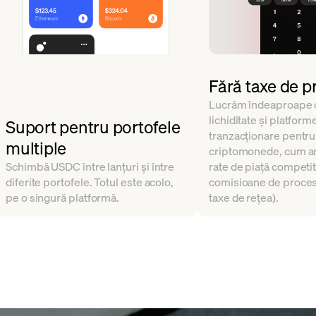
Fără taxe de p
Lucrăm îndeaproape c
lichiditate și platform
Suport pentru portofele
tranzacționare pentr
multiple
criptomonede, cum ar 
Schimbă USDC între lanțuri și între
rate de piață competit
diferite portofele. Totul este acolo,
comisioane de proces
pe o singură platformă.
taxe de rețea).