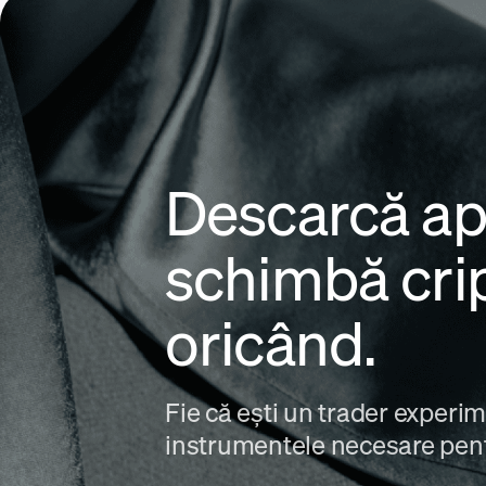
Descarcă ap
schimbă cri
oricând.
Fie că ești un trader experi
instrumentele necesare pentr