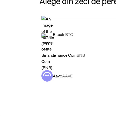
Alege din zeci de per
Bitcoin
BTC
Binance Coin
BNB
Aave
AAVE