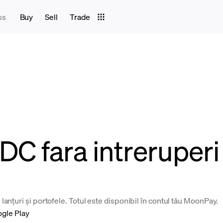
ss
Buy
Sell
Trade
 fara intreruperi s
anțuri și portofele. Totul este disponibil în contul tău MoonPay.
ogle Play