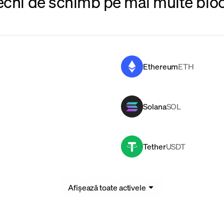
echi de schimb pe mai multe blo
Ethereum
ETH
Solana
SOL
Tether
USDT
Afișează toate activele