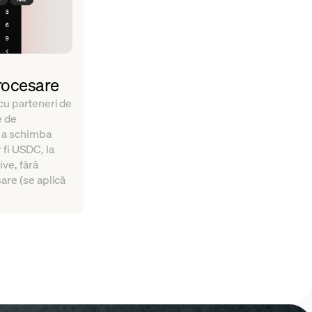
rocesare
u parteneri de
e de
u a schimba
fi USDC, la
ive, fără
are (se aplică