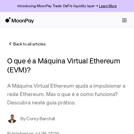
Introducing MoonPay Trade: DeFi’s liquidity layer →
Learn More
Individuals
Business
Back to all articles
Buy
O que é a Máquina Virtual Ethereum
Sell
(EVM)?
Trade
A Máquina Virtual Ethereum ajuda a impulsionar a
Company
rede Ethereum. Mas o que é e como funciona?
Crypto Prices
Descubra neste guia prático.
Learn
By
Corey Barchat
Support
Published on
Jul 26, 2024