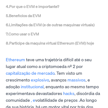
4
.
Por que o EVM é importante?
5
.
Benefícios da EVM
6
.
Limitações da EVM (e de outras máquinas virtuais)
7
.
Como usar o EVM
8
.
Participe da máquina virtual Ethereum (EVM) hoje
Ethereum
teve uma trajetória difícil até o seu
lugar atual como a criptomoeda nº 2 por
capitalização de mercado
. Tem visto um
crescimento
explosivo
, avanços
massivos
, e
adoção
institucional
, enquanto ao mesmo tempo
experimentava devastadores
hacks
, discórdia da
comunidade
, e
volatilidade de preços
.
Ao longo
de sua história, há um motor vital por trás dos