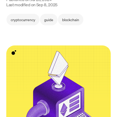
Language
Last modified on
Sep 8, 2025
Começar
cryptocurrency
guide
blockchain