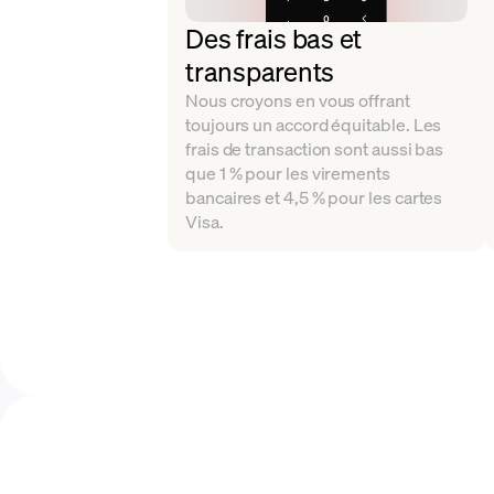
Des frais bas et
transparents
Nous croyons en vous offrant
toujours un accord équitable. Les
frais de transaction sont aussi bas
que 1 % pour les virements
bancaires et 4,5 % pour les cartes
Visa.