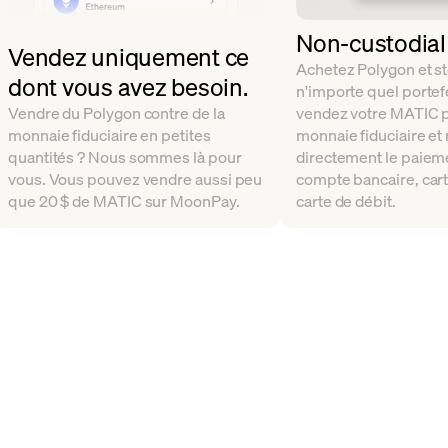
Non-custodial
Vendez uniquement ce
Achetez Polygon et s
dont vous avez besoin.
n'importe quel portefe
Vendre du Polygon contre de la
vendez votre MATIC p
monnaie fiduciaire en petites
monnaie fiduciaire et
quantités ? Nous sommes là pour
directement le paieme
vous. Vous pouvez vendre aussi peu
compte bancaire, cart
que 20 $ de MATIC sur MoonPay.
carte de débit.