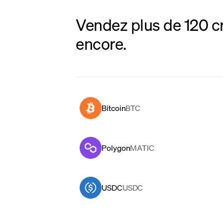
Vendez plus de 120 c
encore.
Bitcoin
BTC
Polygon
MATIC
USDC
USDC