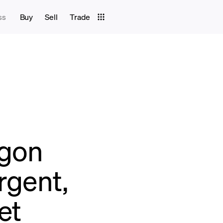
ss
Buy
Sell
Trade
ygon
rgent,
et