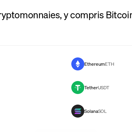
ryptomonnaies, y compris Bitcoin
Ethereum
ETH
Tether
USDT
Solana
SOL