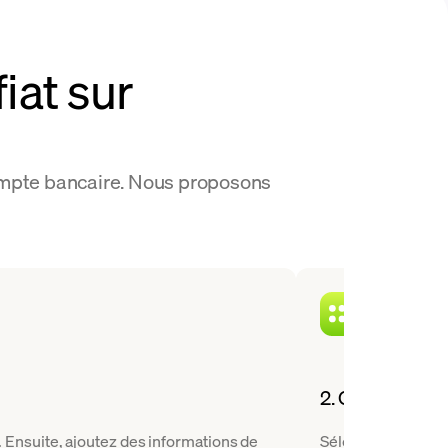
iat sur
compte bancaire. Nous proposons
2. Choisissez 
Ensuite, ajoutez des informations de
Sélectionnez Poly