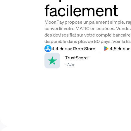
facilement
MoonPay propose un paiement simple, rap
convertir votre MATIC en espèces. Vendez
des devises fiat sur votre compte bancaire
disponible dans plus de 80 pays. Voir la l
4,4 ★ sur l’App Store
4,5 ★ sur
TrustScore
-
-
Avis