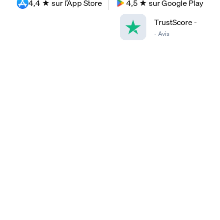
4,4 ★ sur l’App Store
4,5 ★ sur Google Play
TrustScore
-
-
Avis