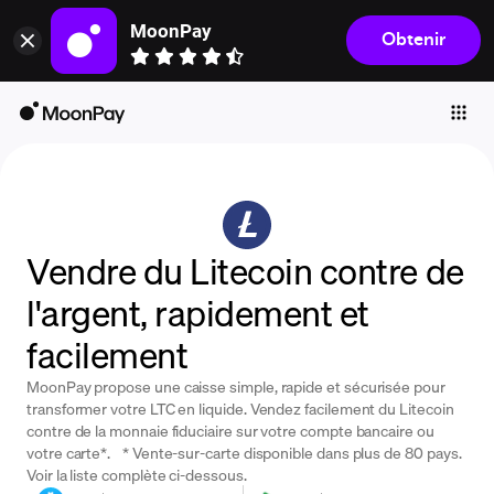
MoonPay
Obtenir
Individuals
Business
Buy
Sell
Trade
Vendre du Litecoin contre de
Company
l'argent, rapidement et
Crypto Prices
facilement
Learn
MoonPay propose une caisse simple, rapide et sécurisée pour
Support
transformer votre LTC en liquide. Vendez facilement du Litecoin
contre de la monnaie fiduciaire sur votre compte bancaire ou
votre carte*. * Vente-sur-carte disponible dans plus de 80 pays.
Language
Voir la liste complète ci-dessous.