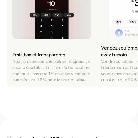
Vendez seulemen
Frais bas et transparents
avez besoin.
Nous croyons en vous offrant toujours un
Vendre du Litecoin
accord équitable. Les frais de transaction
fiduciaire en petite
sont aussi bas que 1 % pour les virements
vous avons couvert
bancaires et 4,5 % pour les cartes Visa.
aussi peu que 20 $