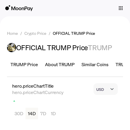
Individuals
Business
Home
/
Crypto Price
/
OFFICIAL TRUMP Price
Buy
OFFICIAL TRUMP Price
TRUMP
Sell
Trade
TRUMP Price
About TRUMP
Similar Coins
TRUMP 
Company
Crypto Prices
hero.priceChartTitle
hero.priceChartCurrency
Learn
Support
30D
14D
7D
1D
Language