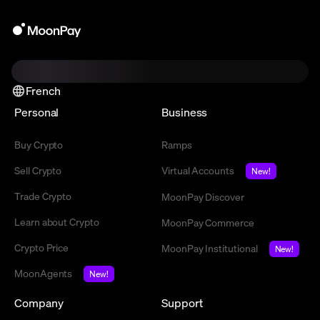
French
Personal
Business
Buy Crypto
Ramps
Sell Crypto
Virtual Accounts
New!
Trade Crypto
MoonPay Discover
Learn about Crypto
MoonPay Commerce
Crypto Price
MoonPay Institutional
New!
MoonAgents
New!
Company
Support