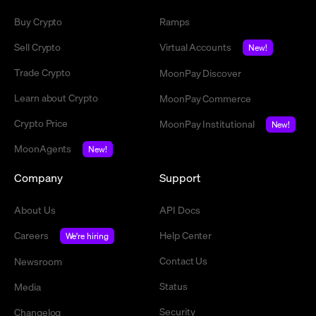
Buy Crypto
Ramps
Sell Crypto
Virtual Accounts
New!
Trade Crypto
MoonPay Discover
Learn about Crypto
MoonPay Commerce
Crypto Price
MoonPay Institutional
New!
MoonAgents
New!
Company
Support
About Us
API Docs
Careers
Help Center
We're hiring
Contact Us
Newsroom
Status
Media
Security
Changelog