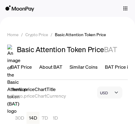
Individuals
Business
Home
/
Crypto Price
/
Basic Attention Token Price
Buy
Basic Attention Token Price
BAT
Sell
Trade
BAT Price
About BAT
Similar Coins
BAT Price is L
Company
Crypto Prices
hero.priceChartTitle
hero.priceChartCurrency
Learn
Support
30D
14D
7D
1D
Language