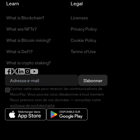
Learn
Legal
What is Blockchain?
Licenses
What are NFTs?
Privacy Policy
What is Bitcoin mining?
Cookie Policy
What is DeFi?
Terms of Use
What is crypto staking?
S'abonner
Cochez cette case pour recevoir les communications de
MoonPay. Vous pouvez vous désabonner à tout moment.
Nous prenons soin de vos données — consultez notre
politique de confidentialité
.