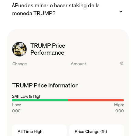
¿Puedes minar o hacer staking de la
blockchain de Solana, que es rápida y de bajo
moneda TRUMP?
costo, y una comunidad construida sobre la
actividad en redes sociales.
No, no puedes minar ni hacer staking con
TRUMP. TRUMP es un token meme de
TRUMP Price
suministro fijo en Solana y no está diseñado
Performance
para recompensas de minería o staking.
Change
Amount
%
TRUMP Price Information
24h Low & High
Low
:
High
:
0.00
0.00
All Time High
Price Change (1h)