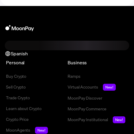
Spanish
Personal
Business
Buy Crypto
Ramps
Sell Crypto
Virtual Accounts
New!
Trade Crypto
MoonPay Discover
Learn about Crypto
MoonPay Commerce
Crypto Price
MoonPay Institutional
New!
MoonAgents
New!