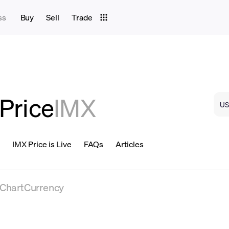
ss
Buy
Sell
Trade
Price
IMX
IMX Price is Live
FAQs
Articles
eChartCurrency