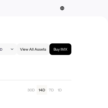
View All Assets
Buy IMX
30D
14D
7D
1D