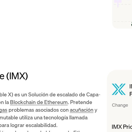
e (IMX)
le X) es un
Solución de escalado de Capa-
en la
Blockchain de Ethereum
. Pretende
Change
 gas
problemas asociados con
acuñación
y
table utiliza una tecnología llamada
ara lograr escalabilidad.
IMX Pri