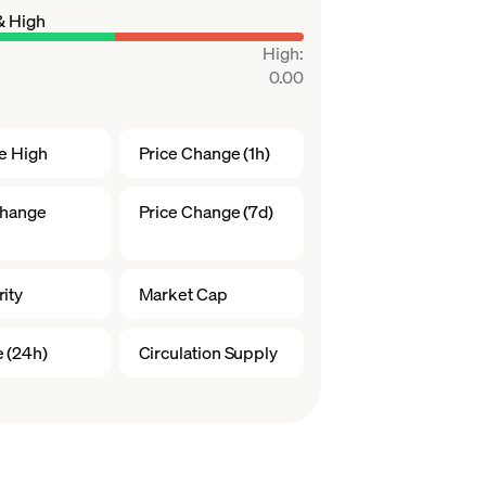
& High
High
:
0.00
me High
Price Change (1h)
Change
Price Change (7d)
ity
Market Cap
 (24h)
Circulation Supply