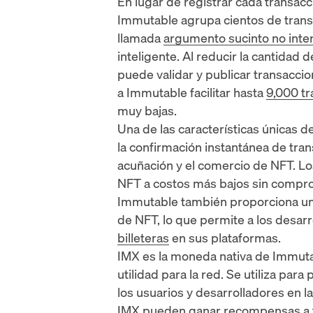
En lugar de registrar cada transac
Immutable agrupa cientos de trans
llamada
argumento sucinto no inte
inteligente
. Al reducir la cantidad 
puede validar y publicar transacci
a Immutable facilitar hasta
9,000 t
muy bajas.
Una de las características únicas d
la confirmación instantánea de tran
acuñación y el comercio de NFT. Lo
NFT a costos más bajos sin compro
Immutable también proporciona una 
de NFT, lo que permite a los desarr
billeteras
en sus plataformas.
IMX es la moneda nativa de Immuta
utilidad para la red. Se utiliza para
los usuarios y desarrolladores en 
IMX pueden ganar recompensas a 