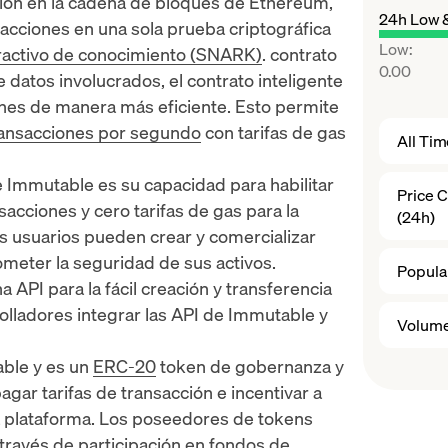
ción en la cadena de bloques de Ethereum,
24h Low 
acciones en una sola prueba criptográfica
Low
:
ractivo de conocimiento (SNARK)
.
contrato
0.00
de datos involucrados, el contrato inteligente
ones de manera más eficiente. Esto permite
ransacciones por segundo
con tarifas de gas
All Ti
e Immutable es su capacidad para habilitar
Price 
sacciones y cero tarifas de gas para la
(24h)
s usuarios pueden crear y comercializar
meter la seguridad de sus activos.
Popular
API para la fácil creación y transferencia
olladores integrar las API de Immutable y
Volume
ble y es un
ERC-20
token de gobernanza y
 pagar tarifas de transacción e incentivar a
la plataforma. Los poseedores de tokens
través de
participación
en fondos de