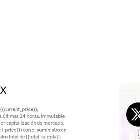
MX
{{current_price}},
s últimas 24 horas. Immutable
or capitalización de mercado,
nt_price}}) con el suministro en
tro total de {{total_supply}}.