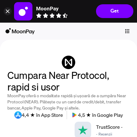
MoonPay
Get
Individuals
Business
Buy
Sell
Trade
Cumpara Near Protocol,
Company
rapid si usor
Crypto Prices
MoonPay oferă o modalitate rapidă și ușoară de a cumpăra Near
Learn
Protocol (NEAR). Plătește cu un card de credit/debit, transfer
bancar, Apple Pay, Google Pay și altele.
Support
4,4 ★ în App Store
4,5 ★ în Google Play
TrustScore
-
Language
-
Recenzii