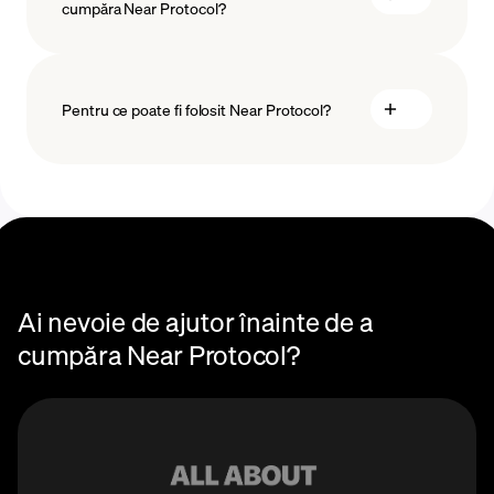
cumpăra Near Protocol?
Pentru ce poate fi folosit Near Protocol?
Achiziții
recurente de criptomonede
prețul NEAR
NEAR poate fi deținut în un portofel, folosit ca un token
de guvernare și pentru a securiza rețeaua în timp ce
câștigă recompense de staking. NEAR poate fi de
asemenea folosit în ecosistemul în expansiune al
protocolului.
Ai nevoie de ajutor înainte de a
cumpăra Near Protocol?