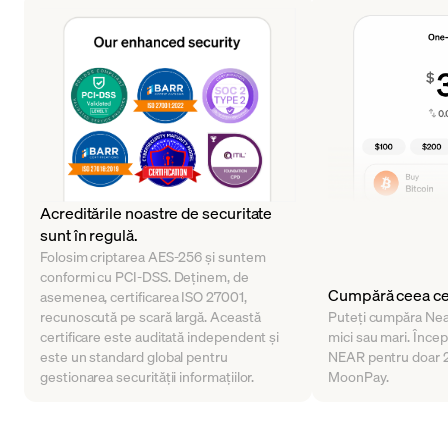
Acreditările noastre de securitate
sunt în regulă.
Folosim criptarea AES-256 și suntem
conformi cu PCI-DSS. Deținem, de
Cumpără ceea ce 
asemenea, certificarea ISO 27001,
recunoscută pe scară largă. Această
Puteți cumpăra Near
certificare este auditată independent și
mici sau mari. Încep
este un standard global pentru
NEAR pentru doar 2
gestionarea securității informațiilor.
MoonPay.