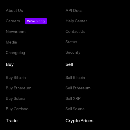
About Us
API Docs
Careers
Help Center
We're hiring
Contact Us
Newsroom
Status
Media
Security
Changelog
Buy
Sell
Buy Bitcoin
Sell Bitcoin
Buy Ethereum
Sell Ethereum
Buy Solana
Sell XRP
Buy Cardano
Sell Solana
Trade
Crypto Prices