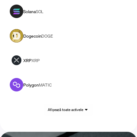
Solana
SOL
Dogecoin
DOGE
XRP
XRP
Polygon
MATIC
Afișează toate activele