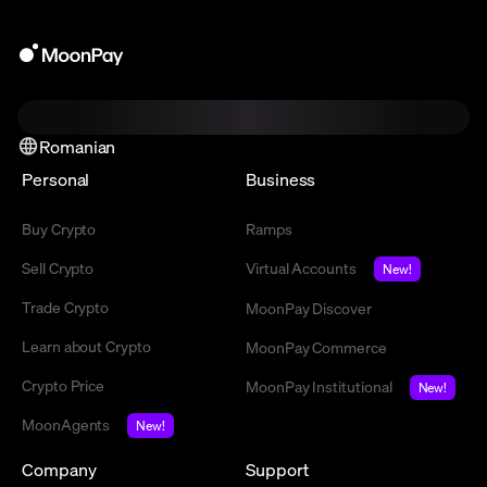
Romanian
Personal
Business
Buy Crypto
Ramps
Sell Crypto
Virtual Accounts
New!
Trade Crypto
MoonPay Discover
Learn about Crypto
MoonPay Commerce
Crypto Price
MoonPay Institutional
New!
MoonAgents
New!
Company
Support