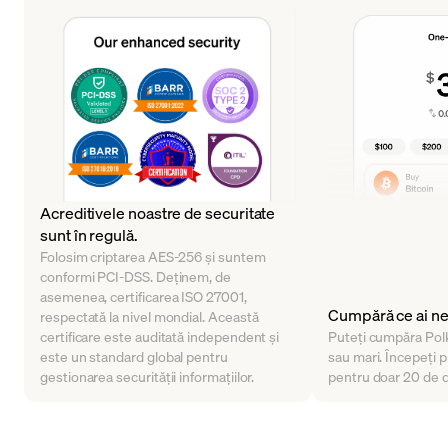
Acreditivele noastre de securitate
sunt în regulă.
Folosim criptarea AES-256 și suntem
conformi PCI-DSS. Deținem, de
asemenea, certificarea ISO 27001,
Cumpără ce ai n
respectată la nivel mondial. Această
certificare este auditată independent și
Puteți cumpăra Polka
este un standard global pentru
sau mari. Începeți p
gestionarea securității informațiilor.
pentru doar 20 de 