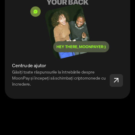
Centru de ajutor
Găsiți toate răspunsurile la întrebările despre
MoonPay și începeți să schimbați criptomonede cu
încredere.