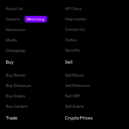
About Us
API Docs
Careers
Help Center
We're hiring
Contact Us
Newsroom
Status
Media
Security
Changelog
Buy
Sell
Buy Bitcoin
Sell Bitcoin
Buy Ethereum
Sell Ethereum
Buy Solana
Sell XRP
Buy Cardano
Sell Solana
Trade
Crypto Prices