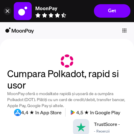
MoonPay
Get
Individuals
Business
Buy
Sell
Trade
Cumpara Polkadot, rapid si
Company
usor
Crypto Prices
MoonPay oferă o modalitate rapidă și ușoară de a cumpăra
Learn
Polkadot (DOT). Plătiți cu un card de credit/debit, transfer bancar,
Apple Pay, Google Pay și altele.
Support
4,4 ★ în App Store
4,5 ★ în Google Play
TrustScore
-
Language
-
Recenzii