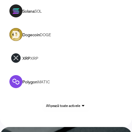
Solana
SOL
Dogecoin
DOGE
XRP
XRP
Polygon
MATIC
Afișează toate activele