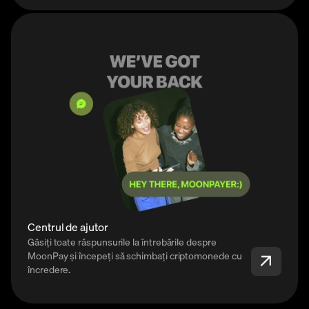
Centrul de ajutor
Găsiți toate răspunsurile la întrebările despre
MoonPay și începeți să schimbați criptomonede cu
încredere.