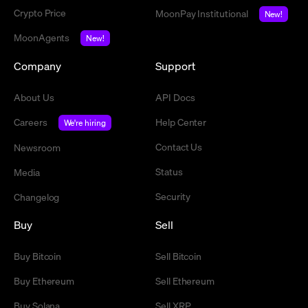
Crypto Price
MoonPay Institutional
New!
MoonAgents
New!
Company
Support
About Us
API Docs
Careers
Help Center
We're hiring
Contact Us
Newsroom
Status
Media
Security
Changelog
Buy
Sell
Buy Bitcoin
Sell Bitcoin
Buy Ethereum
Sell Ethereum
Buy Solana
Sell XRP