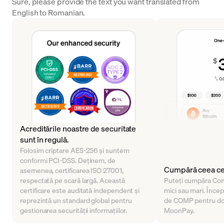
Sure, please provide the text you want translated from
English to Romanian.
Acreditările noastre de securitate
sunt în regulă.
Folosim criptare AES-256 și suntem
conformi PCI-DSS. Deținem, de
Cumpără ceea ce 
asemenea, certificarea ISO 27001,
respectată pe scară largă. Această
Puteți cumpăra Com
certificare este auditată independent și
mici sau mari. Încep
reprezintă un standard global pentru
de COMP pentru doa
gestionarea securității informațiilor.
MoonPay.