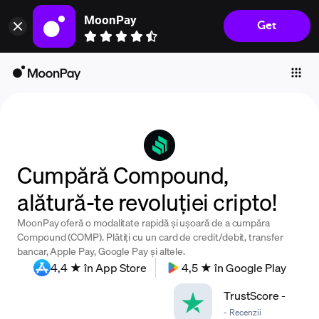
MoonPay
Get
Individuals
Business
Buy
Sell
Trade
Cumpără Compound,
Company
alătură-te revoluției cripto!
Crypto Prices
MoonPay oferă o modalitate rapidă și ușoară de a cumpăra
Learn
Compound (COMP). Plătiți cu un card de credit/debit, transfer
bancar, Apple Pay, Google Pay și altele.
Support
4,4 ★ în App Store
4,5 ★ în Google Play
TrustScore
-
Language
-
Recenzii