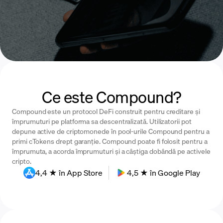
Ce este Compound?
Compound este un protocol DeFi construit pentru creditare și
împrumuturi pe platforma sa descentralizată. Utilizatorii pot
depune active de criptomonede în pool-urile Compound pentru a
primi cTokens drept garanție. Compound poate fi folosit pentru a
împrumuta, a acorda împrumuturi și a câștiga dobândă pe activele
cripto.
4,4 ★ în App Store
4,5 ★ în Google Play