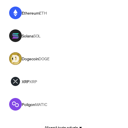
Ethereum
ETH
Solana
SOL
Dogecoin
DOGE
XRP
XRP
Poligon
MATIC
Afișează toate activele