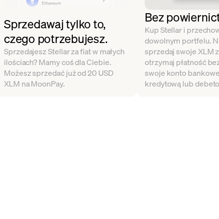
Bez powiernic
Sprzedawaj tylko to,
Kup Stellar i przecho
czego potrzebujesz.
dowolnym portfelu. N
Sprzedajesz Stellar za fiat w małych
sprzedaj swoje XLM za 
ilościach? Mamy coś dla Ciebie.
otrzymaj płatność be
Możesz sprzedać już od 20 USD
swoje konto bankowe,
XLM na MoonPay.
kredytową lub debet