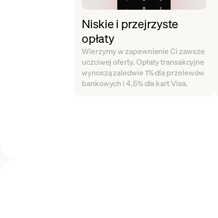
Niskie i przejrzyste
opłaty
Wierzymy w zapewnienie Ci zawsze
uczciwej oferty. Opłaty transakcyjne
wynoszą zaledwie 1% dla przelewów
bankowych i 4,5% dla kart Visa.