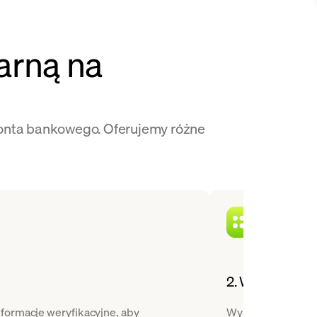
jarną na
 konta bankowego. Oferujemy różne
2. Wybierz kry
nformacje weryfikacyjne, aby
Wybierz Stellar z r