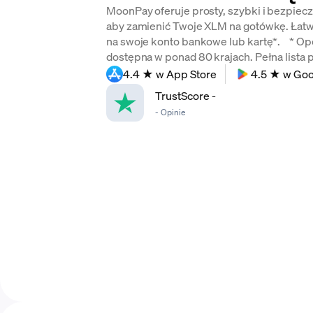
MoonPay oferuje prosty, szybki i bezpieczn
aby zamienić Twoje XLM na gotówkę. Łatwo
na swoje konto bankowe lub kartę*. * Opc
dostępna w ponad 80 krajach. Pełna lista p
4.4 ★ w App Store
4.5 ★ w Goo
TrustScore
-
-
Opinie