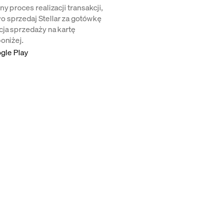
y proces realizacji transakcji,
 sprzedaj Stellar za gotówkę
ja sprzedaży na kartę
oniżej.
gle Play