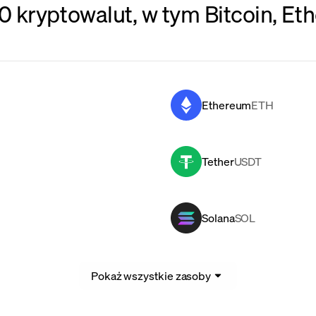
 kryptowalut, w tym Bitcoin, Eth
Ethereum
ETH
Tether
USDT
Solana
SOL
Pokaż wszystkie zasoby