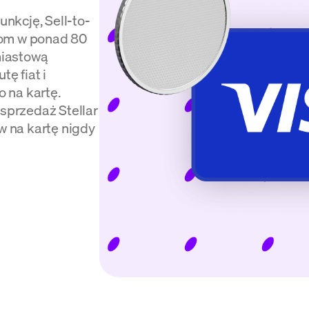
nkcję, Sell-to-
kom w ponad 80
miastową
ę fiat i
 na kartę.
przedaż Stellar
ów na kartę nigdy