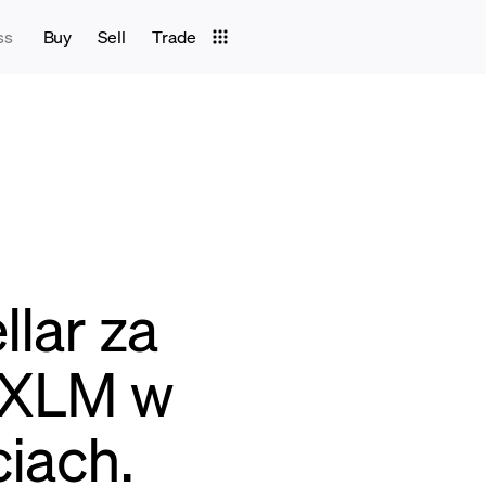
ss
Buy
Sell
Trade
llar za
ć XLM w
ciach.