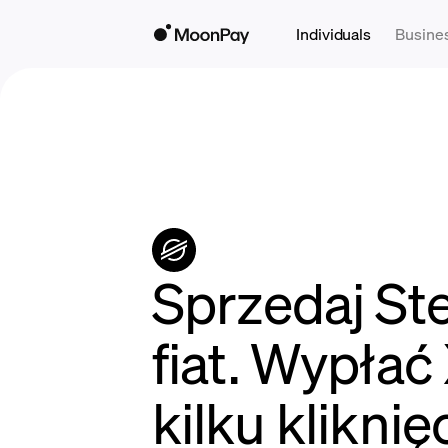
Individuals
Busine
Sprzedaj Ste
fiat. Wypła
kilku kliknię