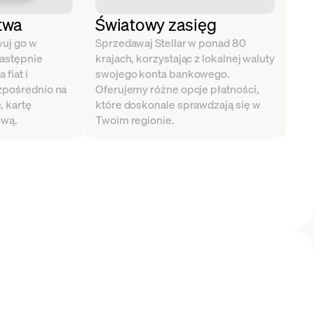
twa
Światowy zasięg
wuj go w
Sprzedawaj Stellar w ponad 80
astępnie
krajach, korzystając z lokalnej waluty
fiat i
swojego konta bankowego.
zpośrednio na
Oferujemy różne opcje płatności,
 kartę
które doskonale sprawdzają się w
ową.
Twoim regionie.