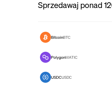
Sprzedawaj ponad 120
Bitcoin
BTC
Polygon
MATIC
USDC
USDC