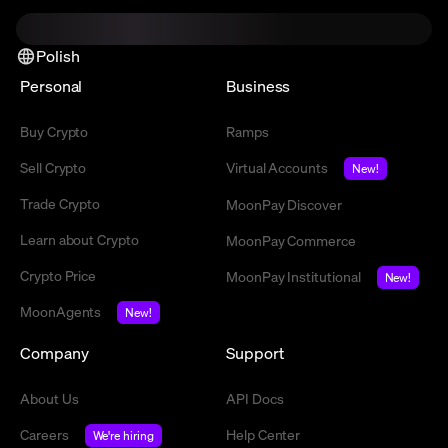
Polish
Personal
Business
Buy Crypto
Ramps
Sell Crypto
Virtual Accounts
New!
Trade Crypto
MoonPay Discover
Learn about Crypto
MoonPay Commerce
Crypto Price
MoonPay Institutional
New!
MoonAgents
New!
Company
Support
About Us
API Docs
Careers
Help Center
We're hiring