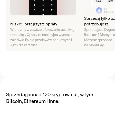
Sprzedaj tylko to
Niskie i przejrzyste opłaty
potrzebujesz.
Wierzymy w zawsze oferowanie uczciwej
Sprzedajesz Dogeco
transakcji. Opłaty transakcyjne wynoszą
ilościach? Mamy dla
zaledwie 1% dla przelewów bankowych i
Możesz sprzedać j
4,5% dla kart Visa.
na MoonPay.
Sprzedaj ponad 120 kryptowalut, w tym
Bitcoin, Ethereum i inne.