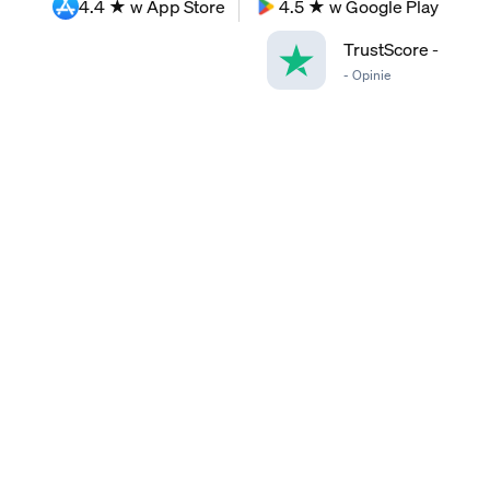
4.4 ★ w App Store
4.5 ★ w Google Play
TrustScore
-
-
Opinie