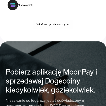
Solana
SOL
Pokaż wszystkie zasoby
Pobierz aplikację MoonPay i
sprzedawaj Dogecoiny
kiedykolwiek, gdziekolwiek.
Niezależnie od tego, czy jesteś doświadczonym
traderem, czy sprzedajesz DOGE po raz pierwszy,