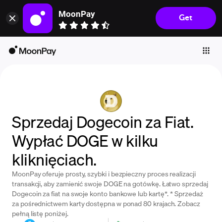
MoonPay
Get
Individuals
Business
Buy
Sell
Trade
Sprzedaj Dogecoin za Fiat.
Company
Wypłać DOGE w kilku
Crypto Prices
kliknięciach.
Learn
MoonPay oferuje prosty, szybki i bezpieczny proces realizacji
Support
transakcji, aby zamienić swoje DOGE na gotówkę. Łatwo sprzedaj
Dogecoin za fiat na swoje konto bankowe lub kartę*. * Sprzedaż
za pośrednictwem karty dostępna w ponad 80 krajach. Zobacz
Language
pełną listę poniżej.