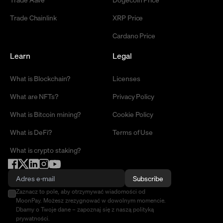
Trade Chainlink
XRP Price
Cardano Price
Learn
Legal
What is Blockchain?
Licenses
What are NFTs?
Privacy Policy
What is Bitcoin mining?
Cookie Policy
What is DeFi?
Terms of Use
What is crypto staking?
Subscribe
Zaznacz to pole, aby otrzymywać wiadomości od
MoonPay. Możesz zrezygnować w dowolnym momencie.
Dbamy o Twoje dane – zapoznaj się z naszą polityką
prywatności.