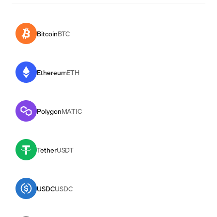
Bitcoin
BTC
Ethereum
ETH
Polygon
MATIC
Tether
USDT
USDC
USDC