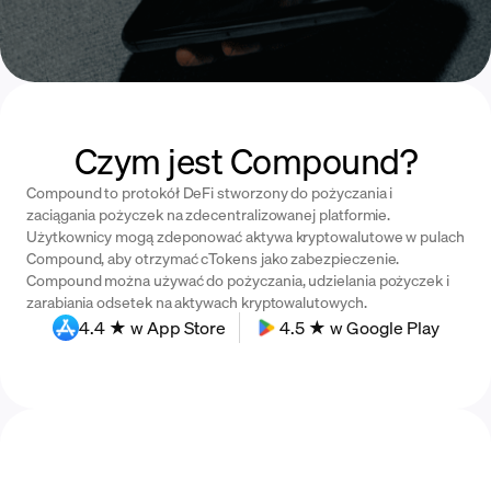
Czym jest Compound?
Compound to protokół DeFi stworzony do pożyczania i
zaciągania pożyczek na zdecentralizowanej platformie.
Użytkownicy mogą zdeponować aktywa kryptowalutowe w pulach
Compound, aby otrzymać cTokens jako zabezpieczenie.
Compound można używać do pożyczania, udzielania pożyczek i
zarabiania odsetek na aktywach kryptowalutowych.
4.4 ★ w App Store
4.5 ★ w Google Play