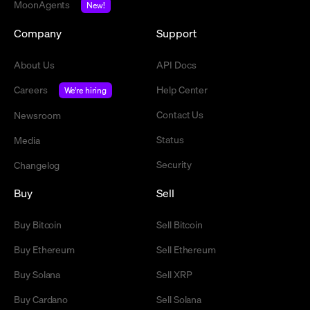
MoonAgents
New!
Company
Support
About Us
API Docs
Careers
Help Center
We're hiring
Contact Us
Newsroom
Status
Media
Security
Changelog
Buy
Sell
Buy Bitcoin
Sell Bitcoin
Buy Ethereum
Sell Ethereum
Buy Solana
Sell XRP
Buy Cardano
Sell Solana