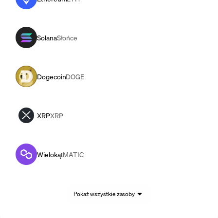
Solana
Słońce
Dogecoin
DOGE
XRP
XRP
Wielokąt
MATIC
Pokaż wszystkie zasoby