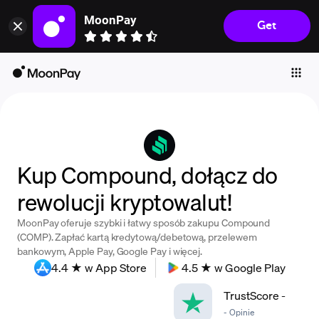
MoonPay
Get
Individuals
Business
Buy
Sell
Trade
Kup Compound, dołącz do
Company
rewolucji kryptowalut!
Crypto Prices
MoonPay oferuje szybki i łatwy sposób zakupu Compound
Learn
(COMP). Zapłać kartą kredytową/debetową, przelewem
bankowym, Apple Pay, Google Pay i więcej.
Support
4.4 ★ w App Store
4.5 ★ w Google Play
TrustScore
-
Language
-
Opinie