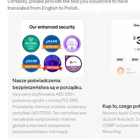
Certainly, please provide the text you would like to have
translated from English to Polish.
Nasze poświadczenia
bezpieczeństwa są w porządku.
Używamy szyfrowania AES-256 i
jesteśmy zgodni z normą PCI-DSS.
Kup to, czego po
Posiadamy również szeroko uznawany
certyfikat ISO 27001. Ten certyfikat jest
Możesz kupić Comp
niezależnie audytowany i stanowi
dużych ilościach. Z
globalny standard zarządzania
COMP od zaledwie 
bezpieczeństwem informacji.
MoonPay.