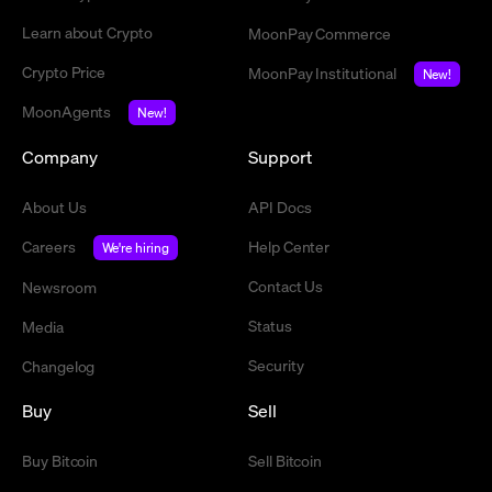
Learn about Crypto
MoonPay Commerce
Crypto Price
MoonPay Institutional
New!
MoonAgents
New!
Company
Support
About Us
API Docs
Careers
Help Center
We're hiring
Contact Us
Newsroom
Status
Media
Security
Changelog
Buy
Sell
Buy Bitcoin
Sell Bitcoin