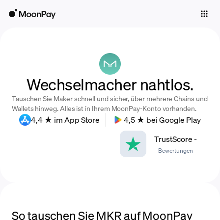
Individuals
Business
Buy
Wechselmacher nahtlos.
Sell
Tauschen Sie Maker schnell und sicher, über mehrere Chains und
Trade
Wallets hinweg. Alles ist in Ihrem MoonPay-Konto vorhanden.
4,4 ★ im App Store
4,5 ★ bei Google Play
Company
TrustScore
-
Crypto Prices
-
Bewertungen
Learn
Support
Language
So tauschen Sie MKR auf MoonPay