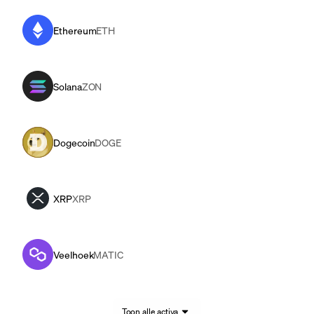
Ethereum
ETH
Solana
ZON
Dogecoin
DOGE
XRP
XRP
Veelhoek
MATIC
Toon alle activa