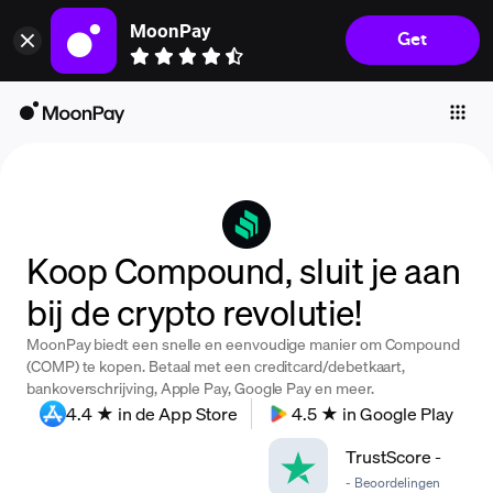
MoonPay
Get
Individuals
Business
Buy
Sell
Trade
Koop Compound, sluit je aan
Company
bij de crypto revolutie!
Crypto Prices
MoonPay biedt een snelle en eenvoudige manier om Compound
Learn
(COMP) te kopen. Betaal met een creditcard/debetkaart,
bankoverschrijving, Apple Pay, Google Pay en meer.
Support
4.4 ★ in de App Store
4.5 ★ in Google Play
TrustScore
-
Language
-
Beoordelingen