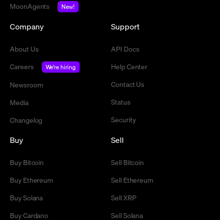
MoonAgents
New!
Company
Support
About Us
API Docs
Careers
Help Center
We're hiring
Contact Us
Newsroom
Status
Media
Security
Changelog
Buy
Sell
Buy Bitcoin
Sell Bitcoin
Buy Ethereum
Sell Ethereum
Buy Solana
Sell XRP
Buy Cardano
Sell Solana