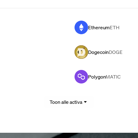
Ethereum
ETH
Dogecoin
DOGE
Polygon
MATIC
Toon alle activa