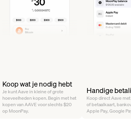
Koop wat je nodig hebt
Handige betal
Je kunt Aave in kleine of grote
hoeveelheden kopen. Begin met het
Koop direct Aave met
kopen van AAVE voor slechts $20
of betaalkaart, banko
op MoonPay.
Apple Pay, Google Pa