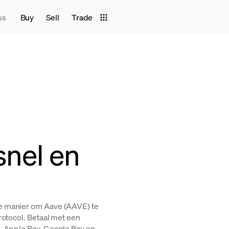
ss
Buy
Sell
Trade
snel en
e manier om Aave (AAVE) te
rotocol. Betaal met een
, Apple Pay, Google Pay en