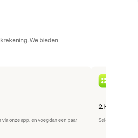
nkrekening. We bieden
2. Kies AAVE al
via onze app, en voeg dan een paar
Selecteer Aave ui