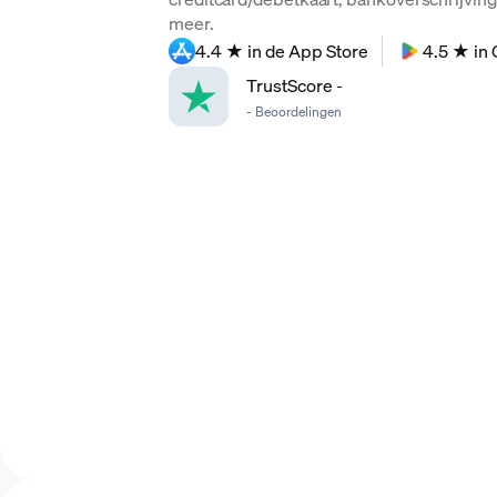
meer.
4.4 ★ in de App Store
4.5 ★ in 
TrustScore
-
-
Beoordelingen