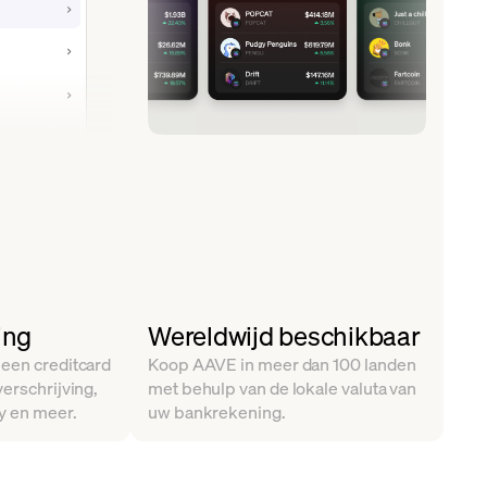
ing
Wereldwijd beschikbaar
 een creditcard
Koop AAVE in meer dan 100 landen
verschrijving,
met behulp van de lokale valuta van
y en meer.
uw bankrekening.