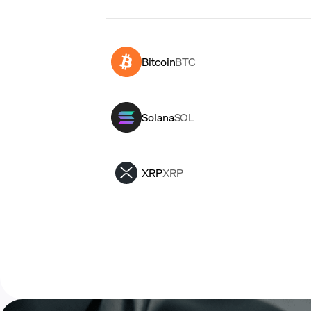
Bitcoin
BTC
Solana
SOL
XRP
XRP