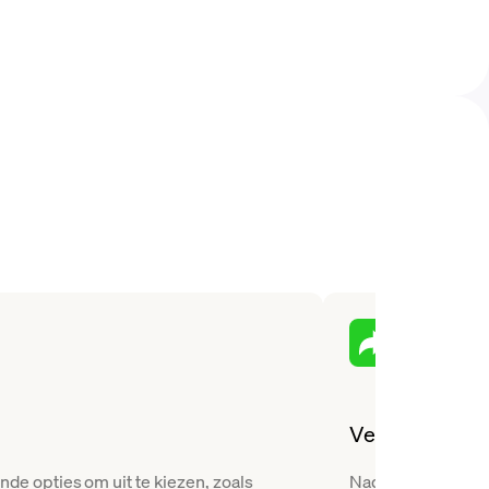
Versturen
e opties om uit te kiezen, zoals
Nadat je Aave hebt