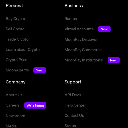
Personal
Business
Buy Crypto
Ramps
Sell Crypto
Virtual Accounts
New!
Trade Crypto
MoonPay Discover
Learn about Crypto
MoonPay Commerce
Crypto Price
MoonPay Institutional
New!
MoonAgents
New!
Company
Support
About Us
API Docs
Careers
Help Center
We're hiring
Contact Us
Newsroom
Status
Media