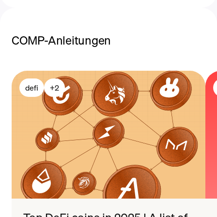
COMP-Anleitungen
Zahlungsmethoden
defi
+
2