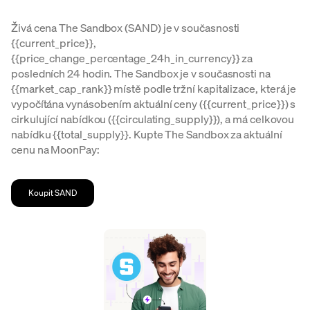
Živá cena The Sandbox (SAND) je v současnosti
{{current_price}},
{{price_change_percentage_24h_in_currency}} za
posledních 24 hodin. The Sandbox je v současnosti na
{{market_cap_rank}} místě podle tržní kapitalizace, která je
vypočítána vynásobením aktuální ceny ({{current_price}}) s
cirkulující nabídkou ({{circulating_supply}}), a má celkovou
nabídku {{total_supply}}. Kupte The Sandbox za aktuální
cenu na MoonPay:
Koupit SAND