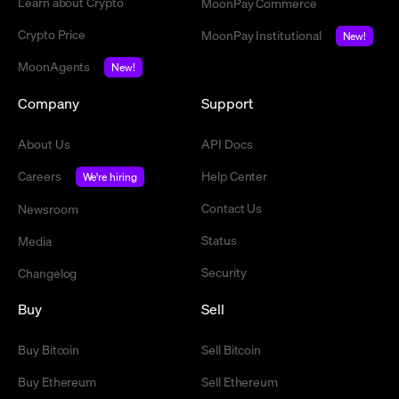
Learn about Crypto
MoonPay Commerce
Crypto Price
MoonPay Institutional
New!
MoonAgents
New!
Company
Support
About Us
API Docs
Careers
Help Center
We're hiring
Contact Us
Newsroom
Status
Media
Security
Changelog
Buy
Sell
Buy Bitcoin
Sell Bitcoin
Buy Ethereum
Sell Ethereum