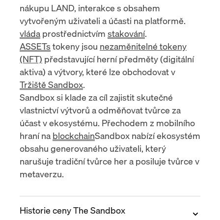
nákupu LAND, interakce s obsahem
vytvořeným uživateli a účasti na platformě.
vláda
prostřednictvím
stakování
.
ASSETs
tokeny jsou
nezaměnitelné tokeny
(NFT)
představující herní předměty (digitální
aktiva) a výtvory, které lze obchodovat v
Tržiště Sandbox
.
Sandbox si klade za cíl zajistit skutečné
vlastnictví výtvorů a odměňovat tvůrce za
účast v ekosystému. Přechodem z mobilního
hraní na
blockchain
Sandbox nabízí ekosystém
obsahu generovaného uživateli, který
narušuje tradiční tvůrce her a posiluje tvůrce v
metaverzu.
Historie ceny The Sandbox