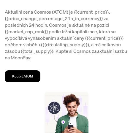
Aktuální cena Cosmos (ATOM) je {{current_price}},
{{price_change_percentage_24h_in_currency}} za
posledních 24 hodin. Cosmos je aktuálně na pozici
{{market_cap_rank}} podle tržní kapitalizace, která se
vypočítává vynásobením aktuální ceny ({{current_price}})
oběhem v oběhu ({{circulating_supply}}), a má celkovou
zásobu {{total_supply}}. Kupte si Cosmos za aktuální sazbu
na MoonPay:
Koupit ATOM