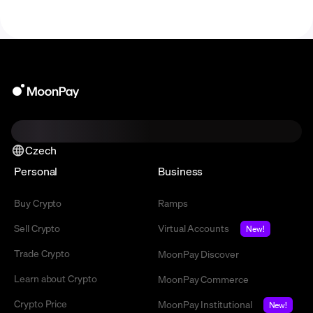
Czech
Personal
Business
Buy Crypto
Ramps
Sell Crypto
Virtual Accounts
New!
Trade Crypto
MoonPay Discover
Learn about Crypto
MoonPay Commerce
Crypto Price
MoonPay Institutional
New!