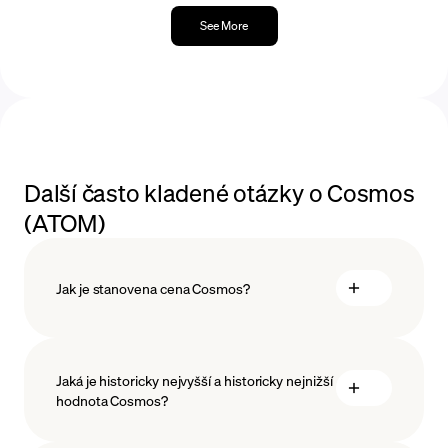
ekonomickými faktory.
See More
2023
ATOM klesal v ceně po celý rok 2023, od
svého maxima 15,15 USD v únoru po své
minimum 06,642 USD v srpnu.
Další často kladené otázky o Cosmos
(ATOM)
Jak je stanovena cena Cosmos?
Jaká je historicky nejvyšší a historicky nejnižší
blockchainové technologie
hodnota Cosmos?