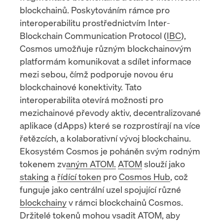
blockchainů. Poskytováním rámce pro
interoperabilitu prostřednictvím Inter-
Blockchain Communication Protocol (
IBC
),
Cosmos umožňuje různým blockchainovým
platformám komunikovat a sdílet informace
mezi sebou, čímž podporuje novou éru
blockchainové konektivity. Tato
interoperabilita otevírá možnosti pro
mezichainové převody aktiv,
decentralizované
aplikace (dApps)
které se rozprostírají na více
řetězcích, a kolaborativní vývoj blockchainu.
Ekosystém
Cosmos je poháněn svým rodným
tokenem zvaným ATOM.
ATOM
slouží jako
staking
a
řídící token
pro
Cosmos Hub
, což
funguje jako centrální uzel spojující různé
blockchainy
v rámci blockchainů Cosmos.
Držitelé tokenů mohou vsadit ATOM, aby