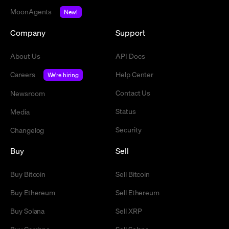
MoonAgents
New!
Company
Support
About Us
API Docs
Careers
Help Center
We're hiring
Contact Us
Newsroom
Status
Media
Security
Changelog
Buy
Sell
Buy Bitcoin
Sell Bitcoin
Buy Ethereum
Sell Ethereum
Buy Solana
Sell XRP