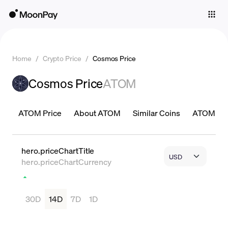
Individuals
Business
Home
/
Crypto Price
/
Cosmos Price
Buy
Cosmos Price
ATOM
Sell
Trade
ATOM Price
About ATOM
Similar Coins
ATOM Pric
Company
Crypto Prices
hero.priceChartTitle
hero.priceChartCurrency
Learn
Support
30D
14D
7D
1D
Language