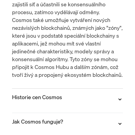
zajistili síť a účastnili se konsensuálního
procesu, zatímco vydělávají odměny.
Cosmos také umožňuje vytváření nových
nezávislých blockchainů, známých jako "zóny",
které jsou v podstatě speciální blockchainy s
aplikacemi, jež mohou mít své vlastní
jedinečné charakteristiky, modely správy a
konsensuální algoritmy. Tyto zóny se mohou
připojit k Cosmos Hubu a dalším zónám, což
tvoří živý a propojený ekosystém blockchainů.
Historie cen Cosmos
2017
Jak Cosmos funguje?
Cosmos (ATOM) byl spuštěn v březnu 2017.
Cena Cosmos začala asi na $0.10 a postupně