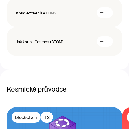
Kolik je tokenů ATOM?
Jak koupit Cosmos (ATOM)
koupit ATOM
Kosmické průvodce
platební metody
blockchain
+
2