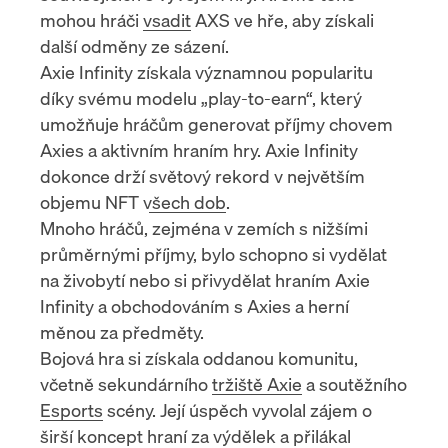
mohou hráči
vsadit
AXS ve hře, aby získali
další odměny ze sázení.
Axie Infinity získala významnou popularitu
díky svému modelu „play-to-earn“, který
umožňuje hráčům generovat příjmy chovem
Axies a aktivním hraním hry. Axie Infinity
dokonce drží
světový rekord v největším
objemu NFT všech dob
.
Mnoho hráčů, zejména v zemích s nižšími
průměrnými příjmy, bylo schopno si vydělat
na živobytí nebo si přivydělat hraním Axie
Infinity a obchodováním s Axies a herní
měnou za předměty.
Bojová hra si získala oddanou komunitu,
včetně sekundárního
tržiště Axie
a soutěžního
Esports
scény. Její úspěch vyvolal zájem o
širší koncept hraní za výdělek a přilákal