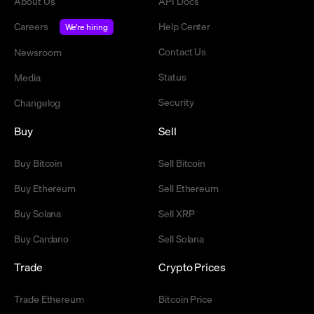
About Us
API Docs
Careers
Help Center
We're hiring
Contact Us
Newsroom
Status
Media
Security
Changelog
Buy
Sell
Buy Bitcoin
Sell Bitcoin
Buy Ethereum
Sell Ethereum
Buy Solana
Sell XRP
Buy Cardano
Sell Solana
Trade
Crypto Prices
Trade Ethereum
Bitcoin Price