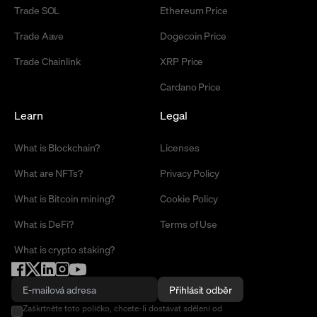
Trade SOL
Ethereum Price
Trade Aave
Dogecoin Price
Trade Chainlink
XRP Price
Cardano Price
Learn
Legal
What is Blockchain?
Licenses
What are NFTs?
Privacy Policy
What is Bitcoin mining?
Cookie Policy
What is DeFi?
Terms of Use
What is crypto staking?
Přihlásit odběr
Zaškrtněte toto políčko, chcete-li dostávat sdělení od