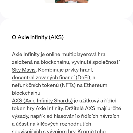
O Axie Infinity (AXS)
Axie Infinity
je online multiplayerová hra
založená na blockchainu, vyvinutá společností
Sky Mavis
. Kombinuje prvky hraní,
decentralizovaných financí (DeFi)
, a
nefunkčních tokenů (NFTs)
na
Ethereum
blockchainu
.
AXS (Axie Infinity Shards)
je užitkový a
řídící
token
hry Axie Infinity. Držitelé AXS mají určité
výsady, například hlasování o řídících návrzích
a účast na klíčových rozhodnutích
souvisejících s vývojem hry. Kromě toho