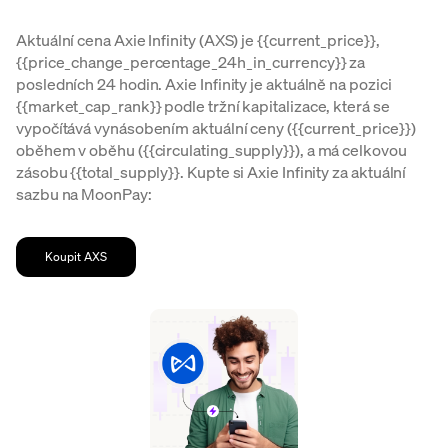
Aktuální cena Axie Infinity (AXS) je {{current_price}},
{{price_change_percentage_24h_in_currency}} za
posledních 24 hodin. Axie Infinity je aktuálně na pozici
{{market_cap_rank}} podle tržní kapitalizace, která se
vypočítává vynásobením aktuální ceny ({{current_price}})
oběhem v oběhu ({{circulating_supply}}), a má celkovou
zásobu {{total_supply}}. Kupte si Axie Infinity za aktuální
sazbu na MoonPay:
Koupit AXS