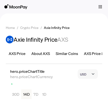
Individuals
Business
Home
/
Crypto Price
/
Axie Infinity Price
Buy
Axie Infinity Price
AXS
Sell
Trade
AXS Price
About AXS
Similar Coins
AXS Price is L
Company
Crypto Prices
hero.priceChartTitle
hero.priceChartCurrency
Learn
Support
30D
14D
7D
1D
Language