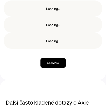
stakování
na základě doby a množství AXS,
které jste stakovali. Tyto odměny mohou být
Loading...
vyžádány po skončení doby stakování.
Loading...
Loading...
See More
Další často kladené dotazy o Axie