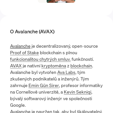
O Avalanche (AVAX)
Avalanche
je decentralizovaný, open-source
Proof of Stake
blockchain s plnou
funkcionalitou chytrých smluv.
funkčností.
AVAX
je nativní
kryptoměna
z
blockchain
.
Avalanche byl vytvořen
Ava Labs
, tým
zkušených podnikatelů a inženýrů. Tým
zahrnuje
Emin Gün Sirer
, profesor informatiky
na Cornellově univerzitě, a
Kevin Sekniqi
,
bývalý softwarový inženýr ve společnosti
Google.
Avalanche je navržen tak, aby byl škálovatelný,