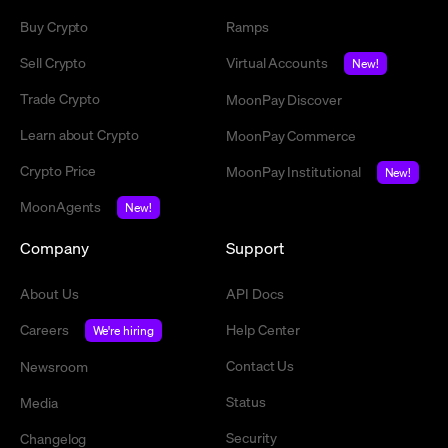
Buy Crypto
Ramps
Sell Crypto
Virtual Accounts
New!
Trade Crypto
MoonPay Discover
Learn about Crypto
MoonPay Commerce
Crypto Price
MoonPay Institutional
New!
MoonAgents
New!
Company
Support
About Us
API Docs
Careers
Help Center
We're hiring
Contact Us
Newsroom
Status
Media
Security
Changelog