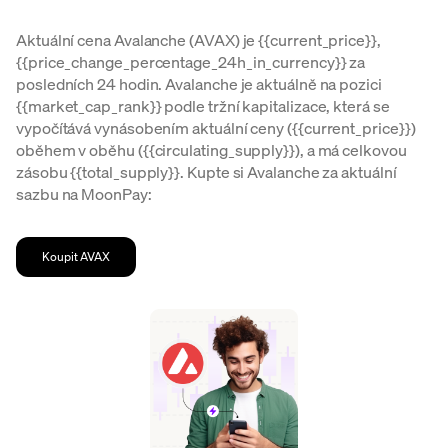
Aktuální cena Avalanche (AVAX) je {{current_price}},
{{price_change_percentage_24h_in_currency}} za
posledních 24 hodin. Avalanche je aktuálně na pozici
{{market_cap_rank}} podle tržní kapitalizace, která se
vypočítává vynásobením aktuální ceny ({{current_price}})
oběhem v oběhu ({{circulating_supply}}), a má celkovou
zásobu {{total_supply}}. Kupte si Avalanche za aktuální
sazbu na MoonPay:
Koupit AVAX