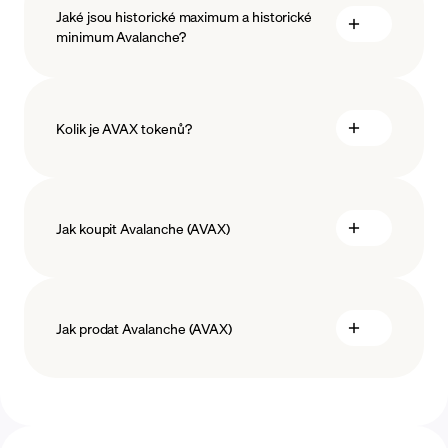
Jaké jsou historické maximum a historické
blockchainové technologie
minimum Avalanche?
Kolik je AVAX tokenů?
Jak koupit Avalanche (AVAX)
koupit Avalanche
Jak prodat Avalanche (AVAX)
platebními metodami
prodat Avalanche