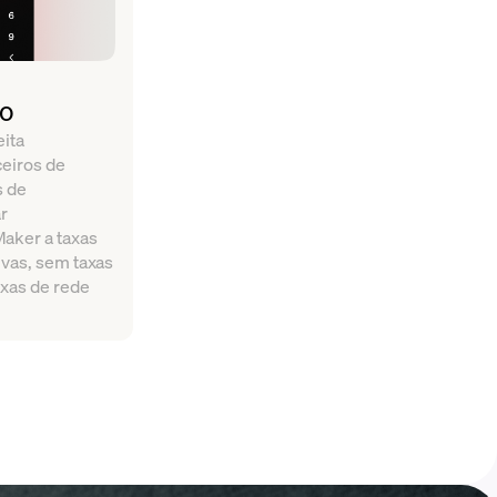
to
ita
eiros de
s de
ar
aker a taxas
vas, sem taxas
xas de rede