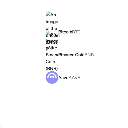
Bitcoin
BTC
Binance Coin
BNB
Aave
AAVE