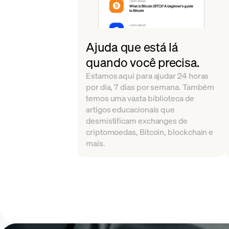
Ajuda que está lá
quando você precisa.
Estamos aqui para ajudar 24 horas
por dia, 7 dias por semana. Também
temos uma vasta biblioteca de
artigos educacionais que
desmistificam exchanges de
criptomoedas, Bitcoin, blockchain e
mais.