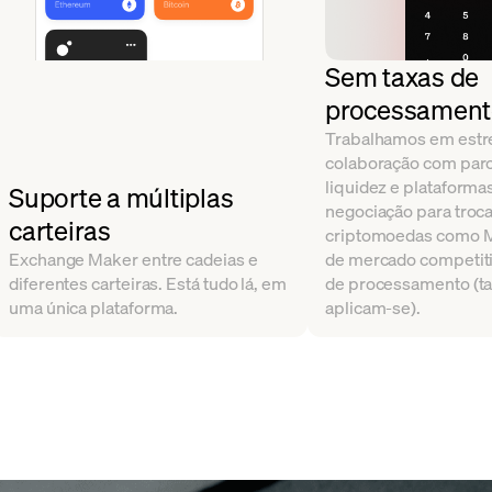
Sem taxas de
processamen
Trabalhamos em estre
colaboração com parc
liquidez e plataforma
Suporte a múltiplas
negociação para troc
carteiras
criptomoedas como M
Exchange Maker entre cadeias e
de mercado competiti
diferentes carteiras. Está tudo lá, em
de processamento (ta
uma única plataforma.
aplicam-se).