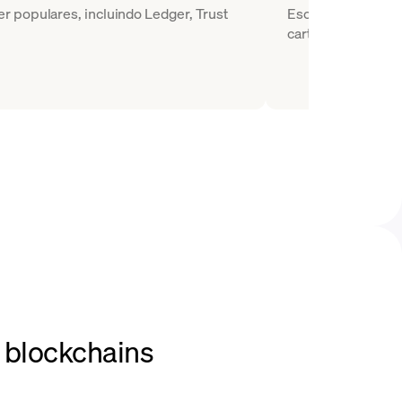
r populares, incluindo Ledger, Trust
Escolha MKR como 
carteira de destino
 blockchains