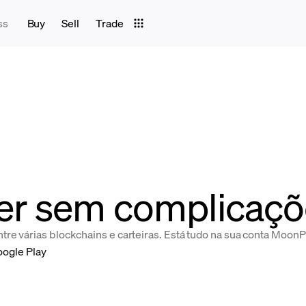
ss
Buy
Sell
Trade
r sem complicaçõ
tre várias blockchains e carteiras. Está tudo na sua conta MoonP
ogle Play