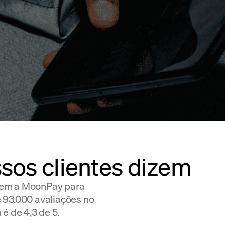
ssos clientes dizem
hem a MoonPay para
 93.000 avaliações no
é de 4,3 de 5.