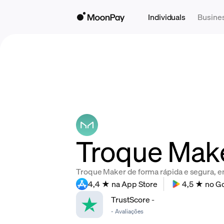
Individuals
Busine
Troque Make
Troque Maker de forma rápida e segura, en
4,4 ★ na App Store
4,5 ★ no Go
TrustScore
-
-
Avaliações