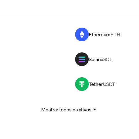
Ethereum
ETH
Solana
SOL
Tether
USDT
Mostrar todos os ativos