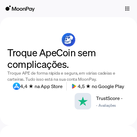
Individuals
Business
Buy
Troque ApeCoin sem
Sell
complicações.
Trade
Troque APE de forma rápida e segura, em várias cadeias e
Company
carteiras. Tudo isso está na sua conta MoonPay.
4,4 ★ na App Store
4,5 ★ no Google Play
Crypto Prices
TrustScore
-
Learn
-
Avaliações
Support
Language