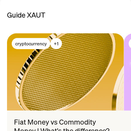
Guide XAUT
cryptocurrency
+
1
Fiat Money vs Commodity
Money | What's the difference?