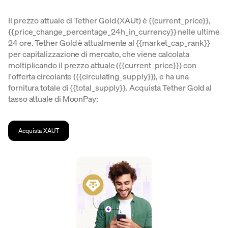
Il prezzo attuale di Tether Gold (XAUt) è {{current_price}},
{{price_change_percentage_24h_in_currency}} nelle ultime
24 ore. Tether Gold è attualmente al {{market_cap_rank}}
per capitalizzazione di mercato, che viene calcolata
moltiplicando il prezzo attuale ({{current_price}}) con
l'offerta circolante ({{circulating_supply}}), e ha una
fornitura totale di {{total_supply}}. Acquista Tether Gold al
tasso attuale di MoonPay:
Acquista XAUT