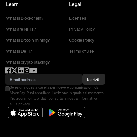
Learn
Legal
What is Blockchain?
Licenses
What are NFTs?
Privacy Policy
What is Bitcoin mining?
Cookie Policy
What is DeFi?
Terms of Use
What is crypto staking?
Iscriviti
Seleziona questa casella per ricevere comunicazioni da
MoonPay. Puoi annullare l'iscrizione in qualsiasi momento.
Proteggiamo i tuoi dati: consulta la nostra
informativa
sulla privacy
.