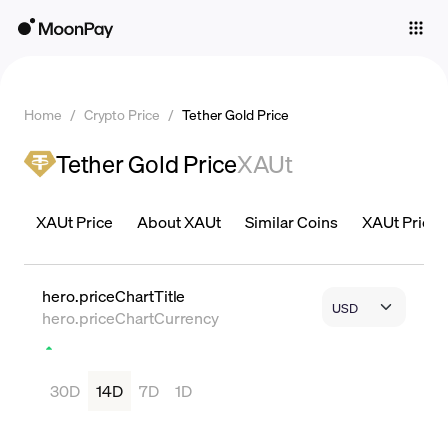
Individuals
Business
Home
/
Crypto Price
/
Tether Gold Price
Buy
Tether Gold Price
XAUt
Sell
Trade
XAUt Price
About XAUt
Similar Coins
XAUt Price i
Company
Crypto Prices
hero.priceChartTitle
hero.priceChartCurrency
Learn
Support
30D
14D
7D
1D
Language