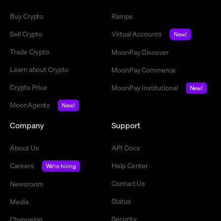
Buy Crypto
Ramps
Sell Crypto
Virtual Accounts
New!
Trade Crypto
MoonPay Discover
Learn about Crypto
MoonPay Commerce
Crypto Price
MoonPay Institutional
New!
MoonAgents
New!
Company
Support
About Us
API Docs
Careers
Help Center
We're hiring
Contact Us
Newsroom
Status
Media
Security
Changelog