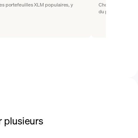
es portefeuilles XLM populaires, y
Choisissez XLM co
du portefeuille de 
r plusieurs