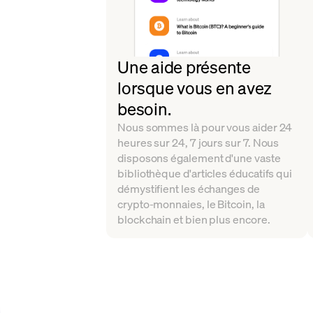
Une aide présente
lorsque vous en avez
besoin.
Nous sommes là pour vous aider 24
heures sur 24, 7 jours sur 7. Nous
disposons également d'une vaste
bibliothèque d'articles éducatifs qui
démystifient les échanges de
crypto-monnaies, le Bitcoin, la
blockchain et bien plus encore.