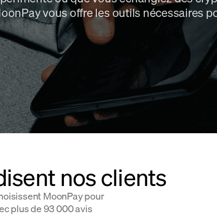
MoonPay vous offre les outils nécessaires po
isent nos clients
choisissent MoonPay pour
c plus de 93 000 avis