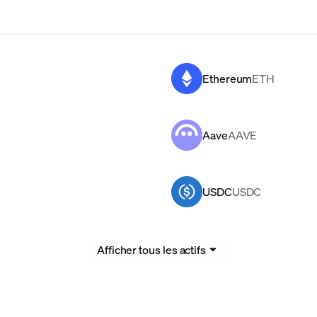
Ethereum
ETH
Aave
AAVE
USDC
USDC
Afficher tous les actifs