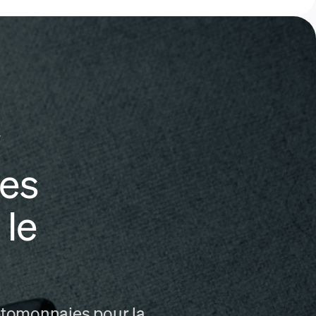
y
ies
 le
ptomonnaies pour la