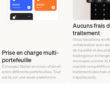
Aucuns frais 
traitement
Nous travaillons en ét
collaboration avec de
de liquidité et des pl
Prise en charge multi-
trading pour échanger
portefeuille
monnaies comme XLM 
Échangez Stellar en cross-chain et
marché compétitifs sa
entre différents portefeuilles. Tout
traitement (des frais 
est là, sur une seule plateforme.
s'appliquent).