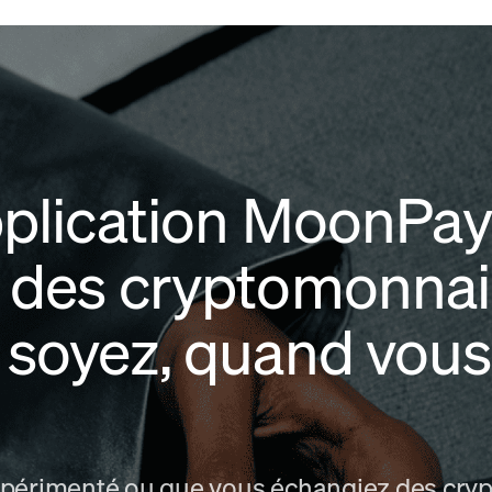
pplication MoonPa
 des cryptomonna
 soyez, quand vous
xpérimenté ou que vous échangiez des cry