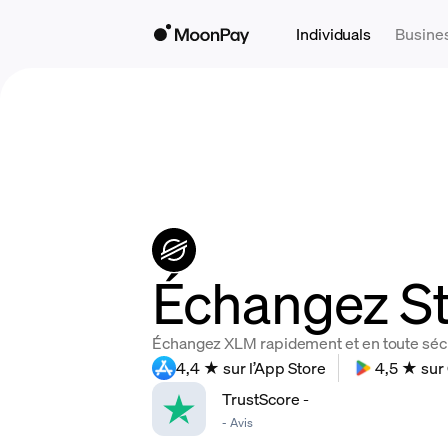
Individuals
Busine
Échangez Ste
Échangez XLM rapidement et en toute sécur
4,4 ★ sur l’App Store
4,5 ★ sur
TrustScore
-
-
Avis