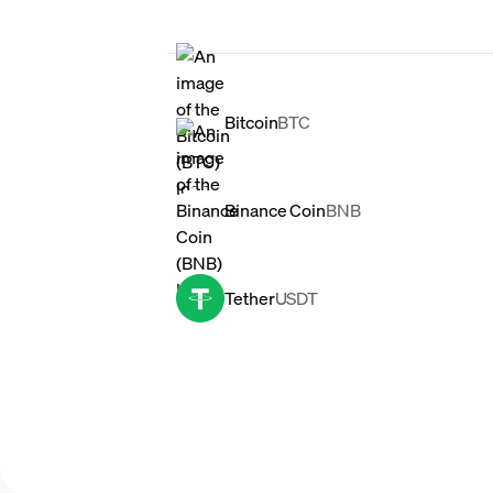
Bitcoin
BTC
Binance Coin
BNB
Tether
USDT