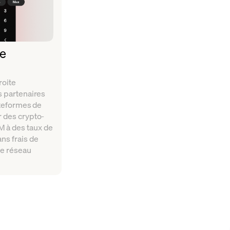
de
roite
s partenaires
ateformes de
 des crypto-
à des taux de
ns frais de
de réseau