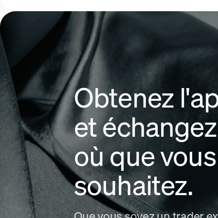
Obtenez l'a
et échangez
où que vous
souhaitez.
Que vous soyez un trader e