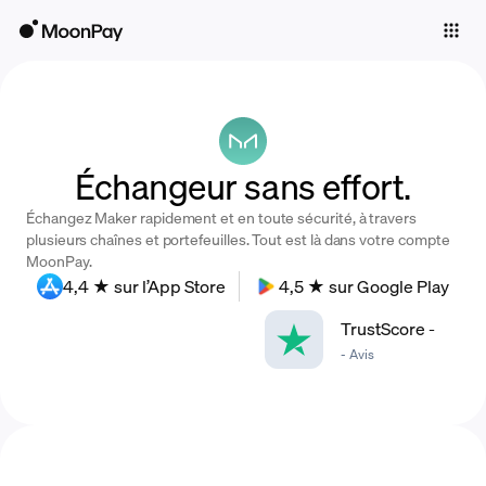
Individuals
Business
Buy
Échangeur sans effort.
Sell
Échangez Maker rapidement et en toute sécurité, à travers
Trade
plusieurs chaînes et portefeuilles. Tout est là dans votre compte
MoonPay.
Company
4,4 ★ sur l’App Store
4,5 ★ sur Google Play
Crypto Prices
TrustScore
-
-
Avis
Learn
Support
Language