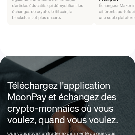
d'articles éducatifs qui démystifient les
Échangeur Maker in
échanges de crypto, le Bitcoin, la
différents portefeuil
blockchain, et plus encore.
une seule platefor
Téléchargez l'application
MoonPay et échangez des
crypto-monnaies où vous
voulez, quand vous voulez.
Que vous soyez un trader expérimenté ou que vous