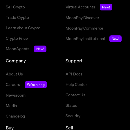
Sell Crypto
Virtual Accounts
New!
Trade Crypto
MoonPay Discover
Learn about Crypto
MoonPay Commerce
Crypto Price
MoonPay Institutional
New!
MoonAgents
New!
Company
Support
About Us
API Docs
Careers
Help Center
We're hiring
Contact Us
Newsroom
Status
Media
Security
Changelog
Buy
Sell