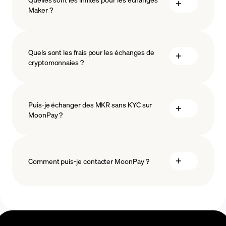
Maker ?
mesures
Quels sont les frais pour les échanges de
sauvegarder
cryptomonnaies ?
Puis-je échanger des MKR sans KYC sur
MoonPay ?
Comment puis-je contacter MoonPay ?
Centre d'aide des échanges