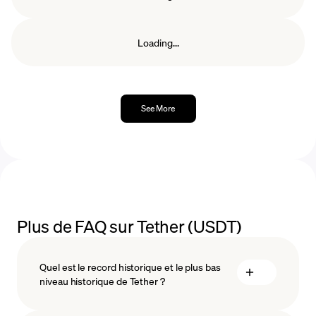
historique des prix cohérent, maintenant une
réserves fiat.
valeur stable de 1 $.
Loading...
See More
Plus de FAQ sur Tether (USDT)
Quel est le record historique et le plus bas
niveau historique de Tether ?