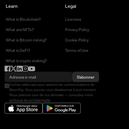
Learn
Legal
What is Blockchain?
Licenses
What are NFTs?
Privacy Policy
What is Bitcoin mining?
Cookie Policy
What is DeFi?
Terms of Use
What is crypto staking?
S'abonner
Cochez cette case pour recevoir les communications de
MoonPay. Vous pouvez vous désabonner à tout moment.
Nous prenons soin de vos données — consultez notre
politique de confidentialité
.