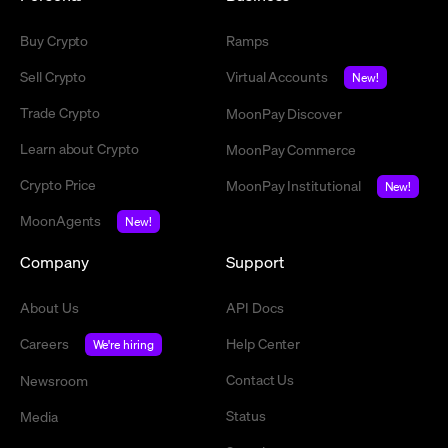
Buy Crypto
Ramps
Sell Crypto
Virtual Accounts
New!
Trade Crypto
MoonPay Discover
Learn about Crypto
MoonPay Commerce
Crypto Price
MoonPay Institutional
New!
MoonAgents
New!
Company
Support
About Us
API Docs
Careers
Help Center
We're hiring
Contact Us
Newsroom
Status
Media