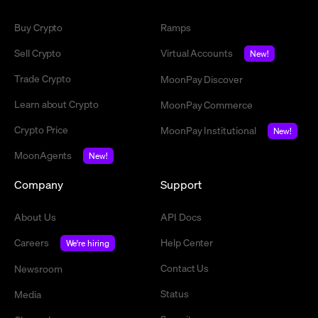
Buy Crypto
Ramps
Sell Crypto
Virtual Accounts
New!
Trade Crypto
MoonPay Discover
Learn about Crypto
MoonPay Commerce
Crypto Price
MoonPay Institutional
New!
MoonAgents
New!
Company
Support
About Us
API Docs
Careers
Help Center
We're hiring
Contact Us
Newsroom
Status
Media