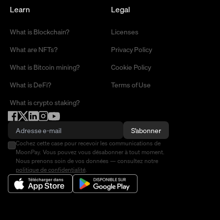
Learn
Legal
What is Blockchain?
Licenses
What are NFTs?
Privacy Policy
What is Bitcoin mining?
Cookie Policy
What is DeFi?
Terms of Use
What is crypto staking?
S'abonner
Cochez cette case pour recevoir les communications de
MoonPay. Vous pouvez vous désabonner à tout moment.
Nous prenons soin de vos données — consultez notre
politique de confidentialité
.